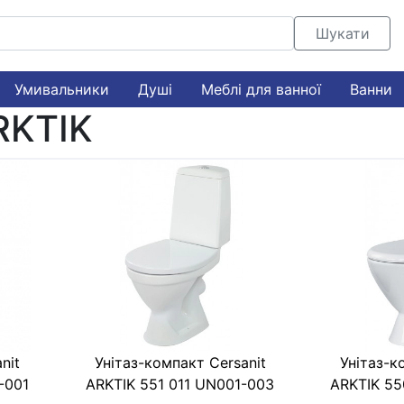
Шукати
Умивальники
Душі
Меблі для ванної
Ванни
RKTIK
nit
Унітаз-компакт Cersanit
Унітаз-к
-001
ARKTIK 551 011 UN001-003
ARKTIK 55