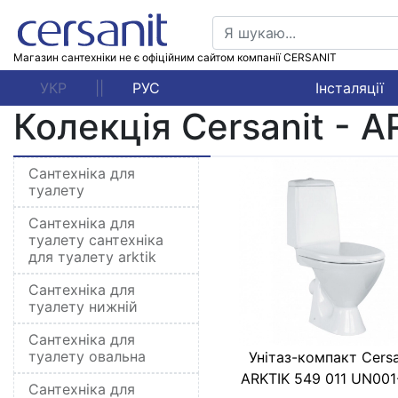
Магазин сантехніки не є офіційним сайтом компанії CERSANIT
УКР
||
РУС
Інсталяції
Колекція Cersanit - A
Сантехніка для
туалету
Сантехніка для
туалету сантехніка
для туалету arktik
Сантехніка для
туалету нижній
Сантехніка для
туалету овальна
Унітаз-компакт Cersa
ARKTIK 549 011 UN001
Сантехніка для