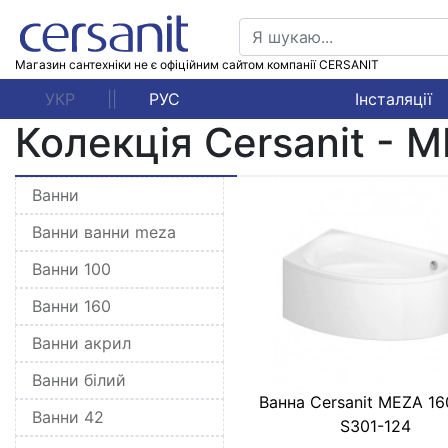
Магазин сантехніки не є офіційним сайтом компанії CERSANIT
УКР
||
РУС
Інсталяції
Колекція Cersanit - 
Ванни
Ванни ванни meza
Ванни 100
Ванни 160
Ванни акрил
Ванни білий
Ванна Cersanit MEZA 1
Ванни 42
S301-124