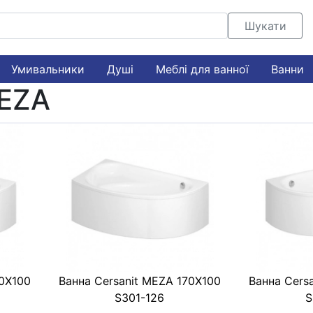
Шукати
Умивальники
Душі
Меблі для ванної
Ванни
MEZA
60X100
Ванна Cersanit MEZA 170X100
Ванна Cers
S301-126
S