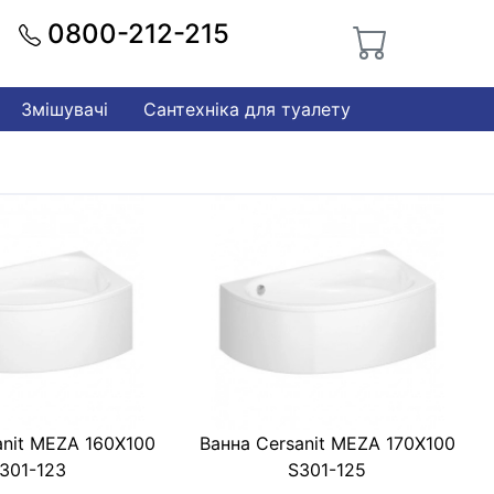
0800-212-215
Змішувачі
Сантехніка для туалету
anit MEZA 160X100
Ванна Cersanit MEZA 170X100
301-123
S301-125