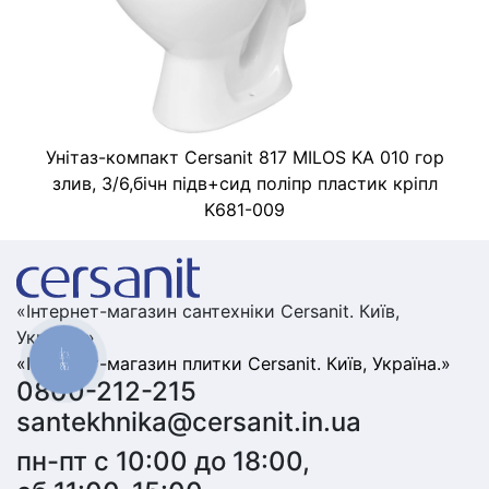
Унітаз-компакт Cersanit 817 MILOS KA 010 гор
злив, 3/6,бічн підв+сид поліпр пластик кріпл
K681-009
«Інтернет-магазин сантехніки Cersanit. Київ,
Україна.»
КНОПКА
«Інтернет-магазин плитки Cersanit. Київ, Україна.»
ЗВ'ЯЗКУ
0800-212-215
santekhnika@cersanit.in.ua
пн-пт с 10:00 до 18:00,