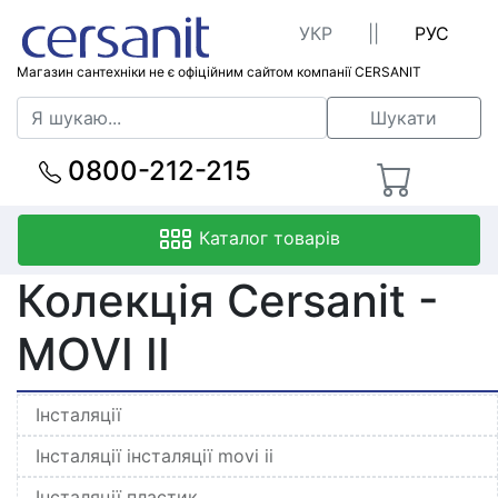
УКР
||
РУС
Магазин сантехніки не є офіційним сайтом компанії CERSANIT
Шукати
0800-212-215
Каталог товарів
Колекція Cersanit -
MOVI II
Інсталяції
Інсталяції інсталяції movi ii
Інсталяції пластик