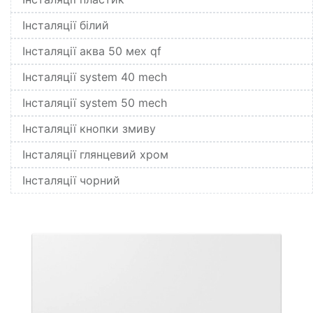
Інсталяції білий
Інсталяції аква 50 мех qf
Інсталяції system 40 mech
Інсталяції system 50 mech
Інсталяції кнопки змиву
Інсталяції глянцевий хром
Інсталяції чорний