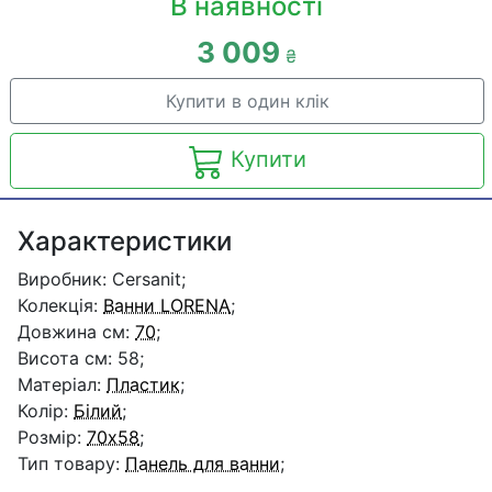
В наявності
3 009
₴
Купити в один клік
Купити
Характеристики
Виробник: Cersanit;
Колекція:
Ванни LORENA
;
Довжина см:
70
;
Висота см: 58;
Матеріал:
Пластик
;
Колір:
Білий
;
Розмір:
70x58
;
Тип товару:
Панель для ванни
;