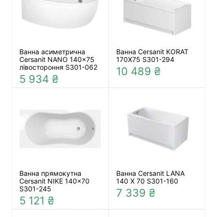
Ванна асиметрична
Ванна Cersanit KORAT
Cersanit NANO 140x75
170X75 S301-294
лівостороння S301-062
10 489 ₴
5 934 ₴
Ванна прямокутна
Ванна Cersanit LANA
Cersanit NIKE 140x70
140 X 70 S301-160
S301-245
7 339 ₴
5 121 ₴