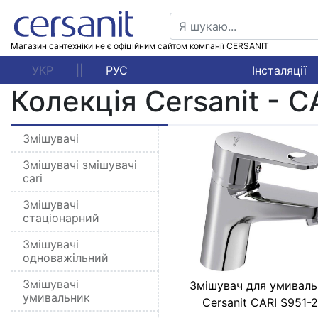
Магазин сантехніки не є офіційним сайтом компанії CERSANIT
УКР
||
РУС
Інсталяції
Колекція Cersanit - C
Змішувачі
Змішувачі змішувачі
cаri
Змішувачі
стаціонарний
Змішувачі
одноважільний
Змішувачі
Змішувач для умиваль
умивальник
Cersanit CАRI S951-