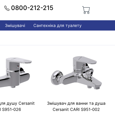
0800-212-215
Змішувачі
Сантехніка для туалету
ля душу Cersanit
Змішувач для ванни та душа
I S951-026
Cersanit CАRI S951-002