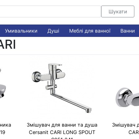
Шукати
Умивальники
Душі
Меблі для ванної
Ванни
АRI
ника
Змішувач для ванни та душа
Змішувач д
219
Cersanit CARI LONG SPOUT
CАR