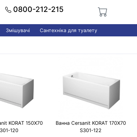
0800-212-215
Змішувачі
Сантехніка для туалету
anit KORAT 150Х70
Ванна Cersanit KORAT 170Х70
301-120
S301-122