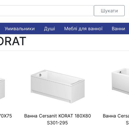
Шукати
Умивальники
Душі
Меблі для ванної
Ванни
KORAT
70X75
Ванна Cersanit KORAT 180X80
Ванна Cers
S301-295
S