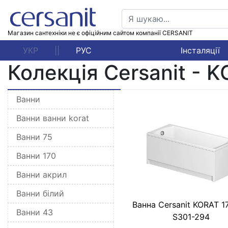
Магазин сантехніки не є офіційним сайтом компанії CERSANIT
УКР
||
РУС
Інсталяції
Колекція Cersanit - 
Ванни
Ванни ванни korat
Ванни 75
Ванни 170
Ванни акрил
Ванни білий
Ванна Cersanit KORAT 1
Ванни 43
S301-294