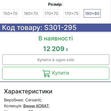
Розмір:
150x70
160x70
170x70
170x75
180x80
Код товару: S301-295
В наявності
12 209
₴
Купити в один клік
Купити
Характеристики
Виробник: Cersanit;
Колекція:
Ванни KORAT
;