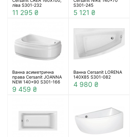
Cersanit CREA 160X100,
Cersanit NIKE 140x70
ліва S301-232
S301-245
11 295 ₴
5 121 ₴
Ванна асиметрична
Ванна Cersanit LORENA
права Cersanit JOANNA
140Х85 S301-082
NEW 140x90 S301-166
4 980 ₴
9 459 ₴