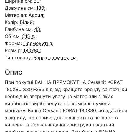
Ширина см:
80
;
Довжина см:
180
;
Матеріал:
Акрил
;
Колір:
Білий
;
Глибина см:
43
;
Об`єм:
215 л.
;
Форма:
Прямокутна
;
Розмір:
180x80
;
Тип товару:
Ванна прямокутна
;
Опис
При покупці ВАННА ПРЯМОКУТНА Cersanit KORAT
180X80 S301-295 від від кращого бренду сантехніки
необхідно звернути увагу на матеріали з яких
вироблено виріб, репутацію компанії і умови
монтажу. Ванна Cersanit KORAT 180X80 складається
з акрилу, що сприяє довговічності та легкості в
чищенні, а з'єднанні даної конструкції здатний
зробити ненавчена людина. Для Купити ВАННА