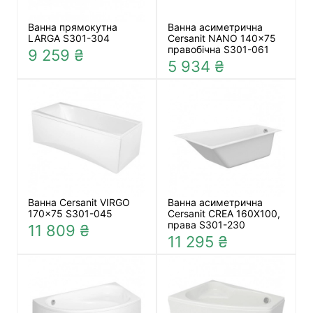
Ванна прямокутна
Ванна асиметрична
LARGA S301-304
Cersanit NANO 140x75
правобічна S301-061
9 259 ₴
5 934 ₴
Ванна Cersanit VIRGO
Ванна асиметрична
170×75 S301-045
Cersanit CREA 160X100,
права S301-230
11 809 ₴
11 295 ₴