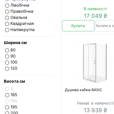
Лівобічна
В наявності
Правобічна
17 049 ₴
Овальна
Квадратная
Купити
Купити в о
Напівкругла
Ширина см
80
90
100
120
Висота см
4
Душова кабіна BASIC
185
190
Немає в наявност
195
13 939 ₴
200