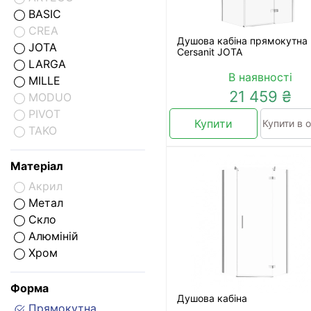
BASIC
CREA
Душова кабіна прямокутна
JOTA
Cersanit JOTA
LARGA
В наявності
MILLE
21 459 ₴
MODUO
PIVOT
Купити
Купити в о
TAKO
Матеріал
Акрил
Метал
Скло
Алюміній
Хром
Форма
Душова кабіна
Прямокутна