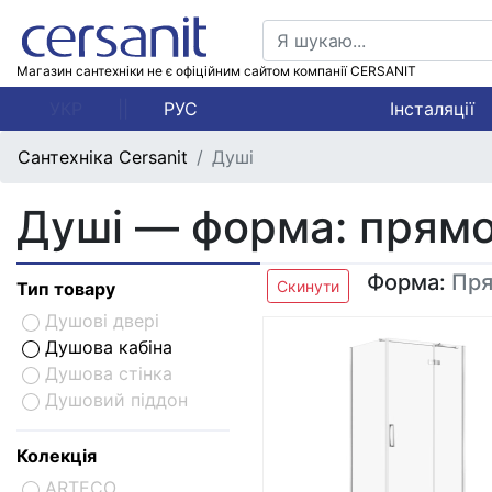
Магазин сантехніки не є офіційним сайтом компанії CERSANIT
УКР
||
РУС
Інсталяції
Сантехніка Cersanit
Душі
Душі — форма: прям
Форма:
Пря
Скинути
Тип товару
Душові двері
Душова кабіна
Душова стінка
Душовий піддон
Колекція
ARTECO