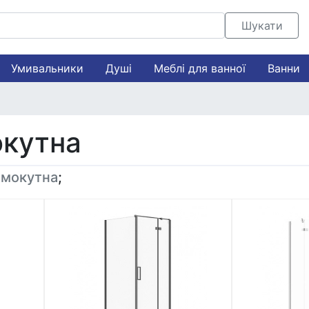
Шукати
Умивальники
Душі
Меблі для ванної
Ванни
окутна
мокутна
;