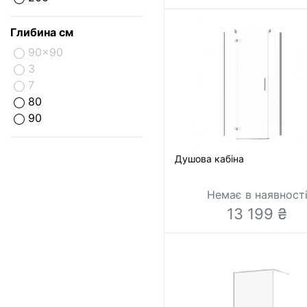
Глибина см
90x90
3
7
80
90
Душова кабіна
Немає в наявност
13 199 ₴