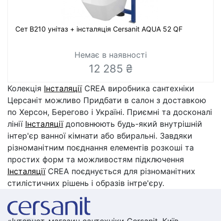
Сет В210 унітаз + інсталяція Cersanit AQUA 52 QF
Немає в наявності
12 285 ₴
Колекція
Інсталяції
CREA виробника сантехніки
Церсаніт можливо Придбати в салон з доставкою
по Херсон, Берегово і Україні. Приємні та досконалі
лінії
Інсталяції
доповнюють будь-який внутрішній
інтер'єр ванної кімнати або вбиральні. Завдяки
різноманітним поєднання елементів розкоші та
простих форм та можливостям підключення
Інсталяції
CREA поєднується для різноманітних
стилістичних рішень і образів інтре'єру.