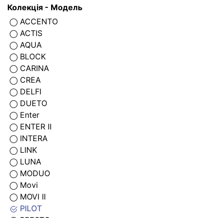
Колекція - Модель
ACCENTO
ACTIS
AQUA
BLOCK
CARINA
CREA
DELFI
DUETO
Enter
ENTER II
INTERA
LINK
LUNA
MODUO
Movi
MOVI II
PILOT