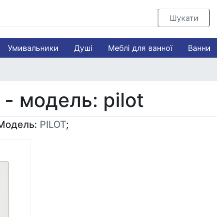
Шукати
Умивальники
Душі
Меблі для ванної
Ванни
 - модель: pilot
 Модель:
PILOT
;