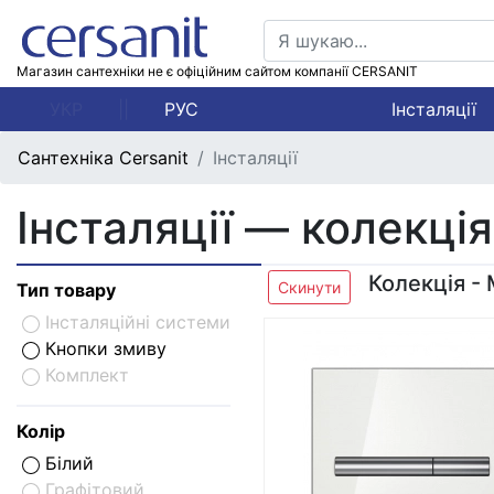
Магазин сантехніки не є офіційним сайтом компанії CERSANIT
УКР
||
РУС
Інсталяції
Сантехніка Cersanit
Інсталяції
Інсталяції — колекція
Колекція -
Скинути
Тип товару
Інсталяційні системи
Кнопки змиву
Комплект
Колір
Білий
Графітовий