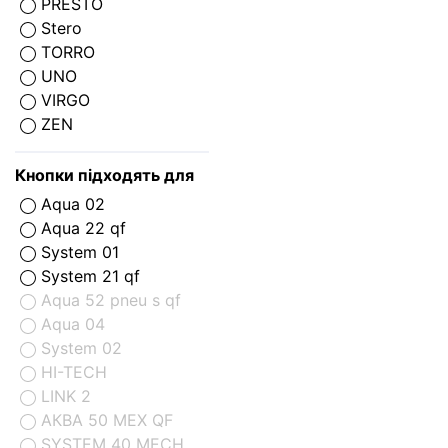
PRESTO
Stero
TORRO
UNO
VIRGO
ZEN
Кнопки підходять для
Aqua 02
Aqua 22 qf
System 01
System 21 qf
Aqua 52 pneu s qf
Aqua 04
System 02
HI-TECH
LINK 2
АКВА 50 МЕХ QF
SYSTEM 40 MECH