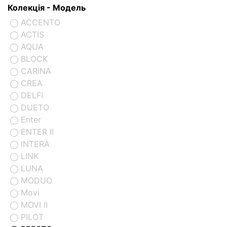
Колекція - Модель
ACCENTO
ACTIS
AQUA
BLOCK
CARINA
CREA
DELFI
DUETO
Enter
ENTER II
INTERA
LINK
LUNA
MODUO
Movi
MOVI II
PILOT