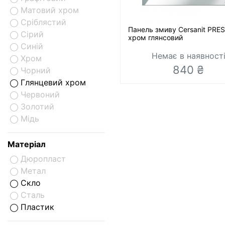
Матовий хром
Сріблястий
Панель змиву Cersanit PRE
Сірий
хром глянсовий
Синій
Немає в наявност
Хром
840 ₴
Чорний
Глянцевий хром
Червоний
Золотий
Мідь
Матеріал
Дюропласт
Метал
Скло
Сталь
Пластик