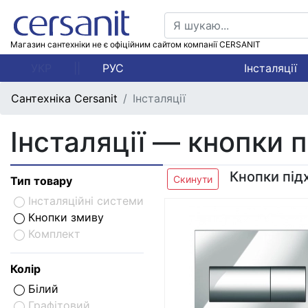
Магазин сантехніки не є офіційним сайтом компанії CERSANIT
УКР
||
РУС
Інсталяції
Сантехніка Cersanit
Інсталяції
Інсталяції — кнопки п
Кнопки під
Скинути
Тип товару
Інсталяційні системи
Кнопки змиву
Комплект
Колір
Білий
Графітовий