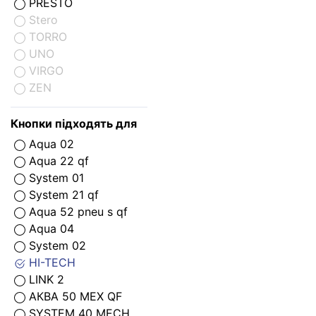
PRESTO
Stero
TORRO
UNO
VIRGO
ZEN
Кнопки підходять для
Aqua 02
Aqua 22 qf
System 01
System 21 qf
Aqua 52 pneu s qf
Aqua 04
System 02
HI-TECH
LINK 2
АКВА 50 МЕХ QF
SYSTEM 40 MECH