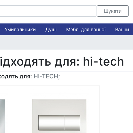
Шукати
Умивальники
Душі
Меблі для ванної
Ванни
ідходять для: hi-tech
ходять для:
HI-TECH
;