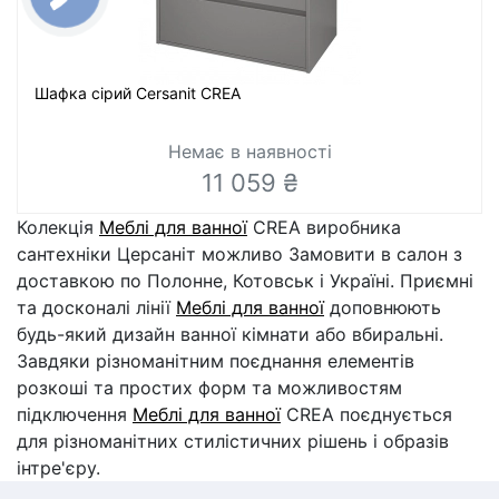
Шафка сірий Cersanit CREA
Немає в наявності
11 059 ₴
Колекція
Меблі для ванної
CREA виробника
сантехніки Церсаніт можливо Замовити в салон з
доставкою по Полонне, Котовськ і Україні. Приємні
та досконалі лінії
Меблі для ванної
доповнюють
будь-який дизайн ванної кімнати або вбиральні.
Завдяки різноманітним поєднання елементів
розкоші та простих форм та можливостям
підключення
Меблі для ванної
CREA поєднується
для різноманітних стилістичних рішень і образів
інтре'єру.