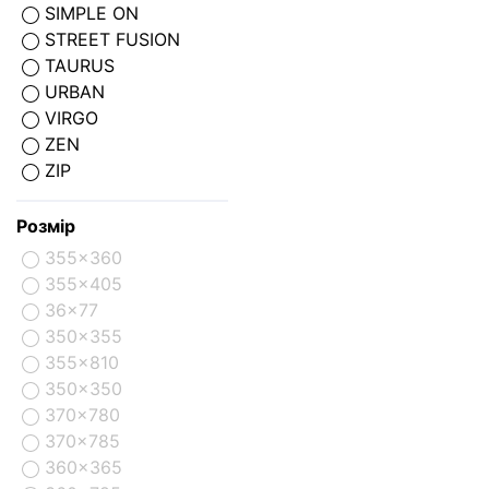
SIMPLE ON
STREET FUSION
TAURUS
URBAN
VIRGO
ZEN
ZIP
Розмір
355x360
355x405
36x77
350x355
355x810
350x350
370x780
370x785
360x365