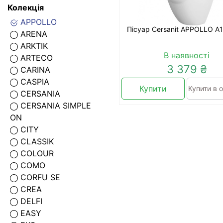
Колекція
APPOLLO
Пісуар Cersanit APPOLLO A
ARENA
ARKTIK
В наявності
ARTECO
3 379 ₴
CARINA
CASPIA
Купити
Купити в о
CERSANIA
CERSANIA SIMPLE
ON
CITY
CLASSIK
COLOUR
COMO
CORFU SE
CREA
DELFI
EASY