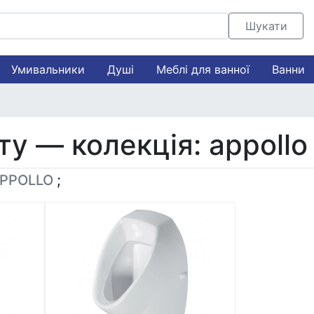
Шукати
Умивальники
Душі
Меблі для ванної
Ванни
ту — колекція: appollo
PPOLLO
;