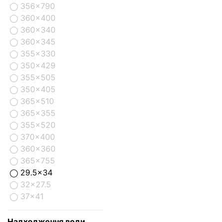
356x790
360x400
360x340
360x345
355x330
350x429
355x505
350x405
365x510
365x355
355x520
370x400
360x360
365x755
29.5x34
32x27.5
37x41
Надходження води