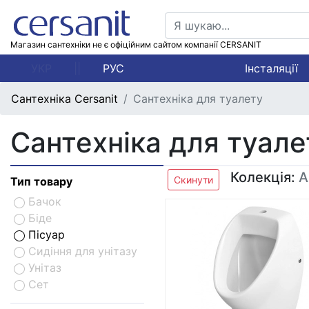
Магазин сантехніки не є офіційним сайтом компанії CERSANIT
УКР
||
РУС
Інсталяції
Сантехніка Cersanit
Сантехніка для туалету
Сантехніка для туале
Колекція:
A
Скинути
Тип товару
Бачок
Біде
Пісуар
Сидіння для унітазу
Унітаз
Сет