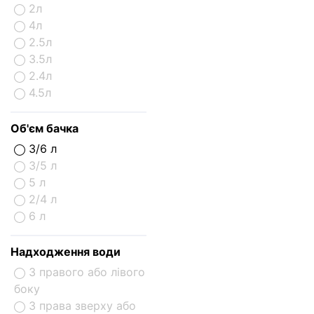
2л
4л
2.5л
3.5л
2.4л
4.5л
Об'єм бачка
3/6 л
3/5 л
5 л
2/4 л
6 л
Надходження води
З правого або лівого
боку
З права зверху або