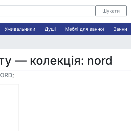
Шукати
Умивальники
Душі
Меблі для ванної
Ванни
ту — колекція: nord
ORD
;