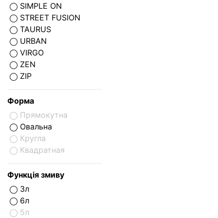
SIMPLE ON
STREET FUSION
TAURUS
URBAN
VIRGO
ZEN
ZIP
Форма
Прямокутна
Овальна
Кругла
Квадратная
Функція змиву
3л
6л
5л