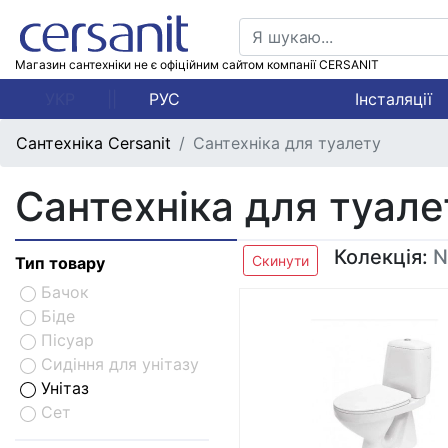
Магазин сантехніки не є офіційним сайтом компанії CERSANIT
УКР
||
РУС
Інсталяції
Сантехніка Cersanit
Сантехніка для туалету
Сантехніка для туале
Колекція:
N
Скинути
Тип товару
Бачок
Біде
Пісуар
Сидіння для унітазу
Унітаз
Сет