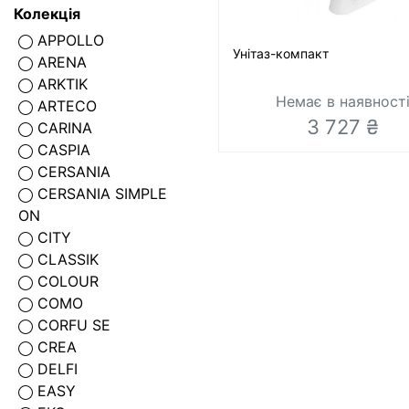
Колекція
APPOLLO
Унітаз-компакт
ARENA
ARKTIK
Немає в наявност
ARTECO
3 727 ₴
CARINA
CASPIA
CERSANIA
CERSANIA SIMPLE
ON
CITY
CLASSIK
COLOUR
COMO
CORFU SE
CREA
DELFI
EASY