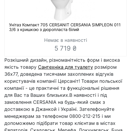
Унітаз Компакт 705 CERSANIT CERSANIA SIMPLEON 011
3/6 з кришкою з дюропласта білий
Немає в наявності
5 719 ₴
Розкішний дизайн, різноманітність форм і висока
якість товару
Сантехніка для туалету
розміром
36x77, доведена тисячами захоплених відгуків
користувачів компанії Церсаніт! Товари польської
компанії - це практичні та функціональні рішення
для Вас та Ваших близьких.В наявності і під
замовлення CERSANIA на будь-який смак з
доставкою в Джанкой і Україні. Зателефонуйте
менеджерам за телефоном 0800-212-215 і ми
допоможемо підібрати товар клієнтам в містах
Євпаторія, Скадовськ, Мерефа, Докучаєвськ, Буча.