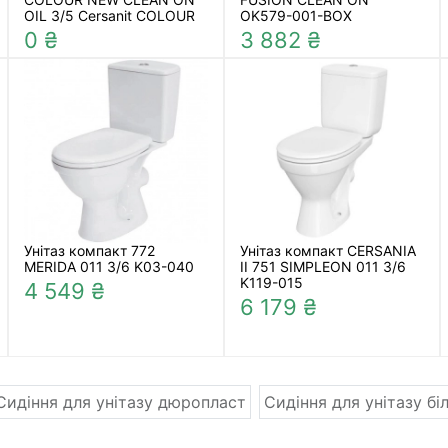
OIL 3/5 Cersanit COLOUR
OK579-001-BOX
0 ₴
3 882 ₴
Унітаз компакт 772
Унітаз компакт CERSANIA
MERIDA 011 3/6 K03-040
II 751 SIMPLEON 011 3/6
K119-015
4 549 ₴
6 179 ₴
Сидіння для унітазу дюропласт
Сидіння для унітазу бі