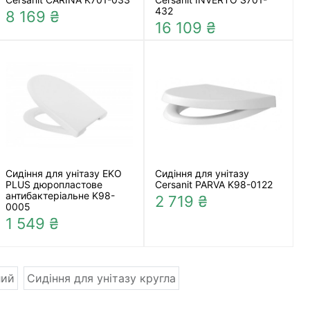
432
8 169 ₴
16 109 ₴
Сидіння для унітазу EKO
Сидіння для унітазу
PLUS дюропластове
Cersanit PARVA K98-0122
антибактеріальне K98-
2 719 ₴
0005
1 549 ₴
лий
Сидіння для унітазу кругла