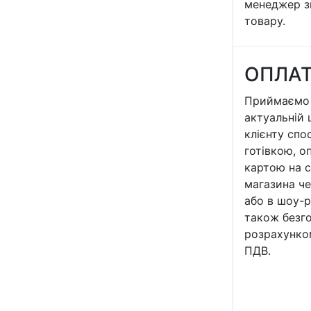
менеджер з
товару.
ОПЛА
Приймаємо 
актуальній 
клієнту спо
готівкою, о
картою на с
магазина че
або в шоу-р
також безг
розрахунко
ПДВ.