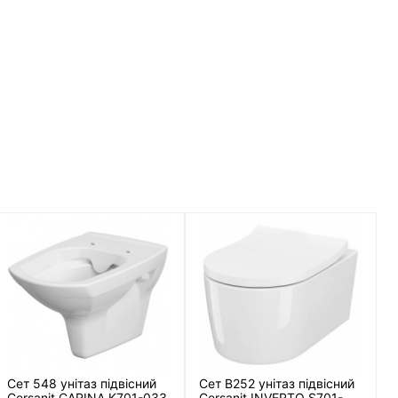
Сет 548 унітаз підвісний
Сет B252 унітаз підвісний
Cersanit СARINA K701-033
Cersanit INVERTO S701-