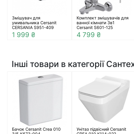
Змішувач для
Комплект змішувачів для
умивальника Cersanit
ванної кімнати 3в1
CERSANIA S951-409
Cersanit S601-125
1 999 ₴
4 799 ₴
Інші товари в категорії Санте
Бачок Cersanit Crea 010
Унітаз підвісний Cersanit
3/5 K673-004
CREA 010 K114-022