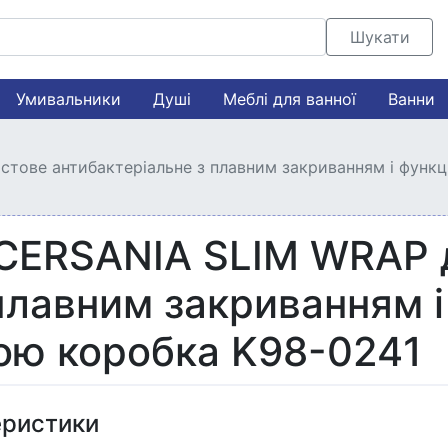
Шукати
Умивальники
Душі
Меблі для ванної
Ванни
стове антибактеріальне з плавним закриванням і функц
у CERSANIA SLIM WRAP
плавним закриванням і
кою коробка K98-0241
еристики