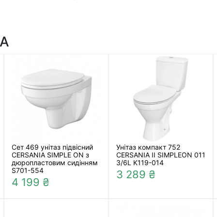
IA
Сет 469 унітаз підвісний
Унітаз компакт 752
CERSANIA SIMPLE ON з
CERSANIA II SIMPLEON 011
дюропластовим сидінням
3/6L K119-014
S701-554
3 289 ₴
4 199 ₴