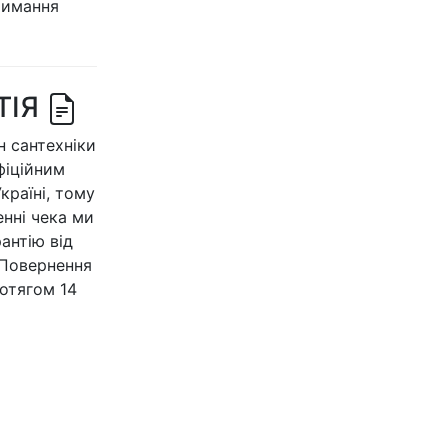
римання
ТІЯ
 сантехніки
офіційним
країні, тому
нні чека ми
антію від
 Повернення
отягом 14