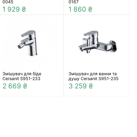
0045
0167
1 929 ₴
1 860 ₴
Змішувач для біде
Змішувач для ванни та
Cersanit S951-233
душу Cersanit S951-235
2 669 ₴
3 259 ₴