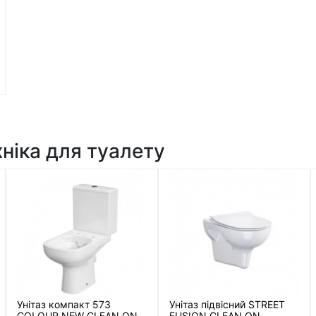
хніка для туалету
Унітаз компакт 573
Унітаз підвісний STREET
COLOUR NEW CLEAN ON
FUSION CLEAN ON