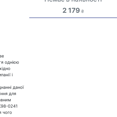
2 179
₴
ве
тя однією
хідно
анії і
днанні даної
іння для
авним
K98-0241
я чого