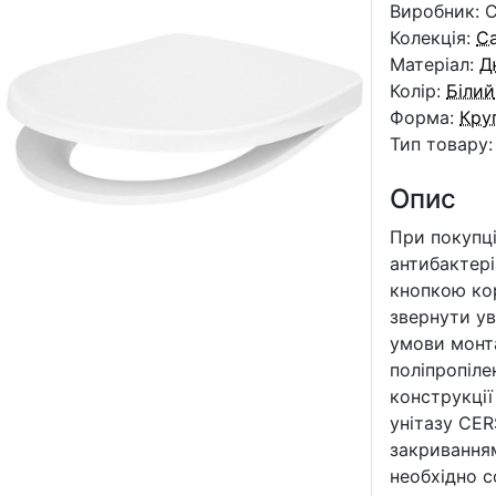
Виробник: C
Колекція:
Са
Матеріал:
Д
Колір:
Білий
Форма:
Кру
Тип товару
Опис
При покупц
антибактері
кнопкою кор
звернути ув
умови монта
поліпропіле
конструкції
унітазу CE
закривання
необхідно с