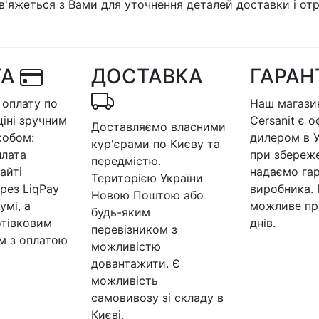
в'яжеться з Вами для уточнення деталей доставки і от
ТА
ДОСТАВКА
ГАРАН
оплату по
Наш магазин
ціні зручним
Cersanit є 
Доставляємо власними
собом:
дилером в У
кур'єрами по Києву та
плата
при збереже
передмістю.
айті
надаємо гар
Територією України
рез LiqPay
виробника.
Новою Поштою або
умі, а
можливе пр
будь-яким
отівковим
днів.
перевізником з
м з оплатою
можливістю
довантажити. Є
можливість
самовивозу зі складу в
Києві.