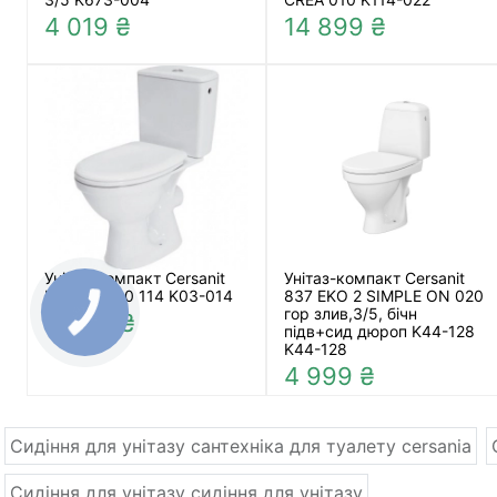
4 019 ₴
14 899 ₴
Унітаз-компакт Cersanit
Унітаз-компакт Cersanit
MERIDA 010 114 K03-014
837 EKO 2 SIMPLE ON 020
гор злив,3/5, бічн
4 098 ₴
підв+сид дюроп K44-128
K44-128
4 999 ₴
Сидіння для унітазу сантехніка для туалету cersania
Сидіння для унітазу сидіння для унітазу