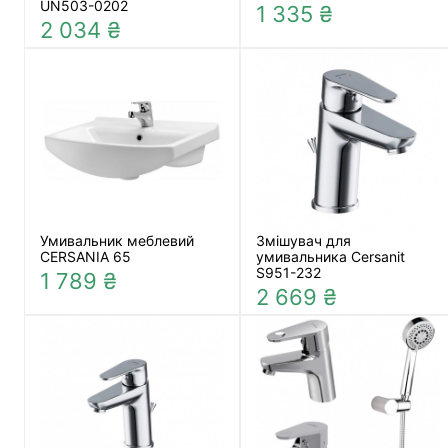
UN503-0202
1 335 ₴
2 034 ₴
Умивальник меблевий
Змішувач для
CERSANIA 65
умивальника Cersanit
S951-232
1 789 ₴
2 669 ₴