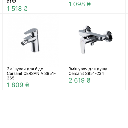
0163
1 098 ₴
1 518 ₴
Змішувач для біде
Змішувач для душу
Cersanit CERSANIA S951-
Cersanit S951-234
365
2 619 ₴
1 809 ₴