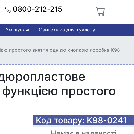
0800-212-215
Змішувачі
Сантехніка для туалету
ією простого зняття однією кнопкою коробка K98-
 дюропластове
 функцією простого
Код товару: K98-0241
Немає в наявності