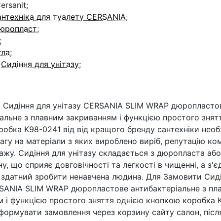
ersanit;
нтехніка для туалету CERSANIA
;
юропласт
;
;
гла
;
:
Сидіння для унітазу
;
і Сидіння для унітазу CERSANIA SLIM WRAP дюропласто
альне з плавним закриванням і функцією простого знят
обка K98-0241 від від кращого бренду сантехніки необ
агу на матеріали з яких вироблено виріб, репутацію комп
жу. Сидіння для унітазу складається з дюропласта або
ну, що сприяє довговічності та легкості в чищенні, а з'є
 здатний зробити ненавчена людина. Для Замовити Сид
RSANIA SLIM WRAP дюропластове антибактеріальне з пл
м і функцією простого зняття однією кнопкою коробка 
формувати замовлення через корзину сайту салон, післ