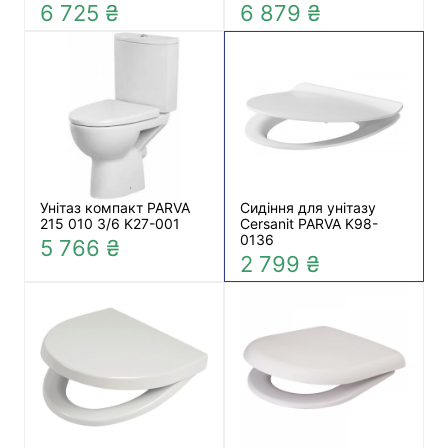
6 725 ₴
6 879 ₴
Унітаз компакт PARVA
Сидіння для унітазу
215 010 3/6 K27-001
Cersanit PARVA K98-
0136
5 766 ₴
2 799 ₴