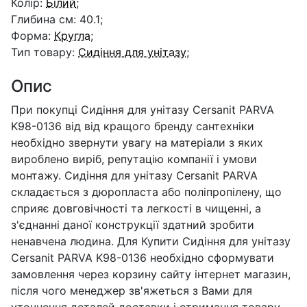
Колір:
Білий
;
Глибина см: 40.1;
Форма:
Кругла
;
Тип товару:
Сидіння для унітазу
;
Опис
При покупці Сидіння для унітазу Cersanit PARVA
K98-0136 від від кращого бренду сантехніки
необхідно звернути увагу на матеріали з яких
вироблено виріб, репутацію компанії і умови
монтажу. Сидіння для унітазу Cersanit PARVA
складається з дюропласта або поліпропілену, що
сприяє довговічності та легкості в чищенні, а
з'єднанні даної конструкції здатний зробити
ненавчена людина. Для Купити Сидіння для унітазу
Cersanit PARVA K98-0136 необхідно сформувати
замовлення через корзину сайту інтернет магазин,
після чого менеджер зв'яжеться з Вами для
уточнення деталей доставки і отримання товару.