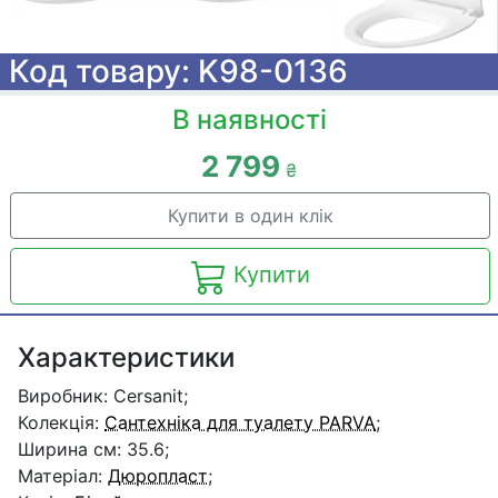
Код товару: K98-0136
В наявності
2 799
₴
Купити в один клік
Купити
Характеристики
Виробник: Cersanit;
Колекція:
Сантехніка для туалету PARVA
;
Ширина см: 35.6;
Матеріал:
Дюропласт
;