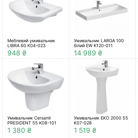
Меблевий умивальник
Умивальник LARGA 100
LIBRA 60 K04-023
білий EW K120-011
948 ₴
14 989 ₴
Умивальник Cersanit
Умивальник EKO 2000 55
PRESIDENT 55 K08-101
K07-028
1 380 ₴
1 519 ₴