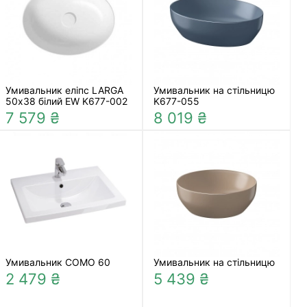
Умивальник еліпс LARGA
Умивальник на стільницю
50х38 білий EW K677-002
K677-055
7 579 ₴
8 019 ₴
Умивальник COMO 60
Умивальник на стільницю
2 479 ₴
5 439 ₴