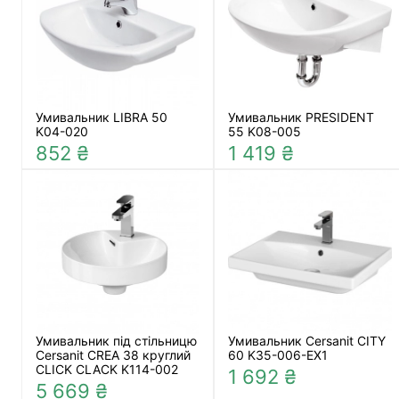
Умивальник LIBRA 50
Умивальник PRESIDENT
K04-020
55 K08-005
852 ₴
1 419 ₴
Умивальник під стільницю
Умивальник Cersanit CITY
Cersanit CREA 38 круглий
60 K35-006-EX1
CLICK CLACK K114-002
1 692 ₴
5 669 ₴