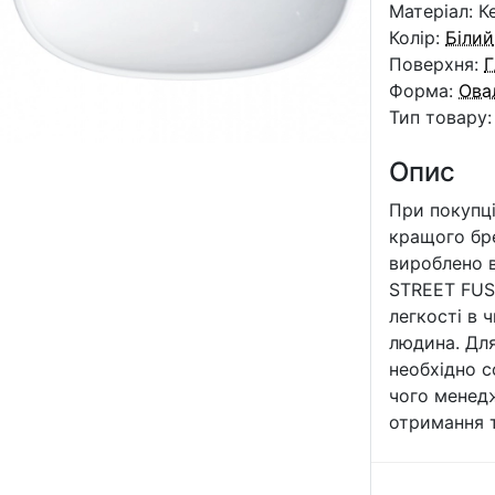
Матеріал: К
Колір:
Білий
Поверхня:
Г
Форма:
Ова
Тип товару
Опис
При покупці
кращого бре
вироблено в
STREET FUSI
легкості в 
людина. Дл
необхідно с
чого менедж
отримання 