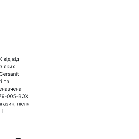
 від від
з яких
Cersanit
і та
ненавчена
579-005-BOX
газин, після
 і