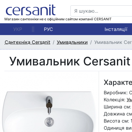
Магазин сантехніки не є офіційним сайтом компанії CERSANIT
УКР
||
РУС
Інсталяції
Сантехніка Cersanit
Умивальники
Умивальник Cer
Умивальник Cersani
Характ
Виробник: C
Колекція:
У
Ширина см
Довжина с
Висота см: 1
Одиниця ви