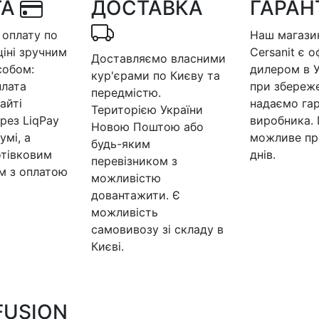
ТА
ДОСТАВКА
ГАРАН
оплату по
Наш магазин
ціні зручним
Cersanit є 
Доставляємо власними
собом:
дилером в У
кур'єрами по Києву та
плата
при збереже
передмістю.
айті
надаємо гар
Територією України
рез LiqPay
виробника.
Новою Поштою або
умі, а
можливе пр
будь-яким
отівковим
днів.
перевізником з
м з оплатою
можливістю
довантажити. Є
можливість
самовивозу зі складу в
Києві.
 FUSION