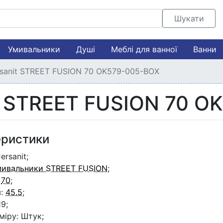
Шукати
Умивальники
Душі
Меблі для ванної
Ванни
sanit STREET FUSION 70 OK579-005-BOX
t STREET FUSION 70 O
еристики
ersanit;
мивальники STREET FUSION
;
:
70
;
м:
45.5
;
9;
міру: Штук;