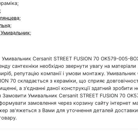
ераміка;
;
лянцева
;
льна
;
:
Умивальник
;
 Умивальник Cersanit STREET FUSION 70 OK579-005-BOX
нду сантехніки необхідно звернути увагу на матеріали 
иріб, репутацію компанії і умови монтажу. Умивальник 
ON 70 складається з кераміки, що сприяє довговічност
чищенні, а з'єднанні даної конструкції здатний зробити 
я Замовити Умивальник Cersanit STREET FUSION 70 OK
формувати замовлення через корзину сайту інтернет ма
ер зв'яжеться з Вами для уточнення деталей доставки
товару.