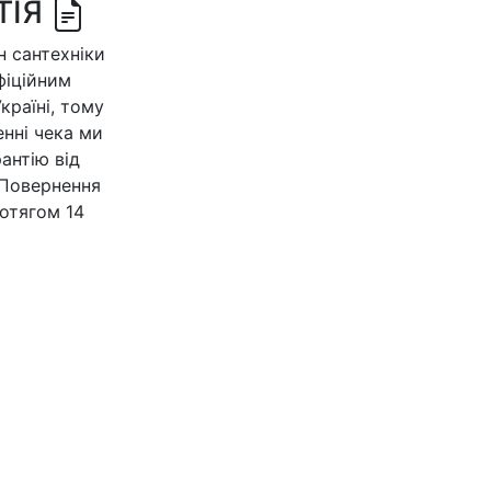
ТІЯ
 сантехніки
офіційним
країні, тому
нні чека ми
антію від
 Повернення
отягом 14