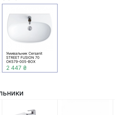
Умивальник Cersanit
STREET FUSION 70
OK579-005-BOX
2 447 ₴
альники