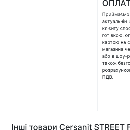
ОПЛА
Приймаємо 
актуальній 
клієнту спо
готівкою, о
картою на с
магазина че
або в шоу-р
також безг
розрахунко
ПДВ.
Інші товари Cersanit STREET