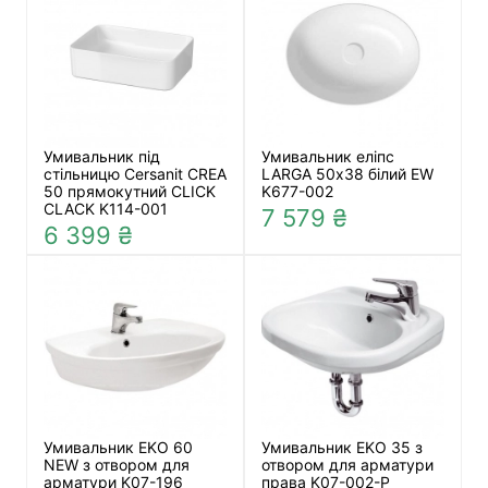
Умивальник під
Умивальник еліпс
стільницю Cersanit CREA
LARGA 50х38 білий EW
50 прямокутний CLICK
K677-002
CLACK K114-001
7 579 ₴
6 399 ₴
Умивальник EKO 60
Умивальник EKO 35 з
NEW з отвором для
отвором для арматури
арматури K07-196
права K07-002-P