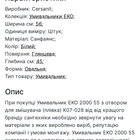
Виробник: Cersanit;
Колекція:
Умивальники EKO
;
Ширина см:
56
;
Одиниця виміру: Штук;
Матеріал: Санфаянс;
Колір:
Білий
;
Поверхня:
Глянцева
;
Глибина см:
45
;
Форма:
Овальна
;
Тип товару:
Умивальник
;
Опис
При покупці Умивальник EKO 2000 55 з отвором
для змішувача (плівка) K07-028 від від кращого
бренду сантехніки необхідно звернути увагу на
матеріали з яких вироблено виріб, репутацію
компанії і умови монтажу. Умивальник EKO 2000 55
складається з кераміки, що сприяє довговічності