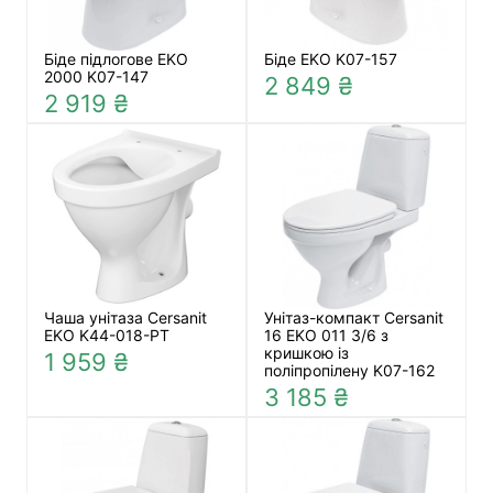
Біде підлогове EKO
Біде EKO K07-157
2000 K07-147
2 849 ₴
2 919 ₴
Чаша унітаза Cersanit
Унітаз-компакт Cersanit
EKO K44-018-PT
16 EKO 011 3/6 з
кришкою із
1 959 ₴
поліпропілену K07-162
3 185 ₴