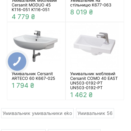
Умивальник меблевий
Умивальник на
Cersanit MODUO 45
стільницю K677-063
K116-051 K116-051
8 019 ₴
4 779 ₴
Умивальник Cersanit
Умивальник меблевий
ARTECO 60 K667-025
Cersanit COMO 40 EAST
UN503-0192-PT
1 794 ₴
UN503-0192-PT
1 462 ₴
Умивальник умивальники eko
Умивальник 56