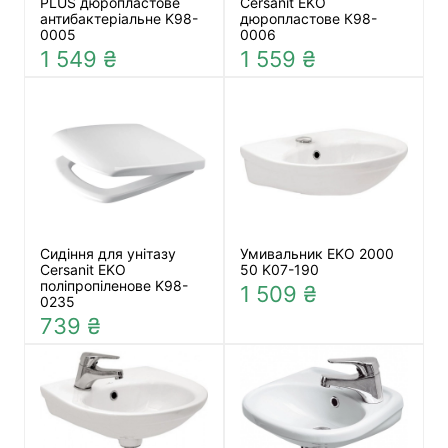
PLUS дюропластове
Cersanit EKO
антибактеріальне K98-
дюропластове К98-
0005
0006
1 549 ₴
1 559 ₴
Сидіння для унітазу
Умивальник EKO 2000
Cersanit EKO
50 K07-190
поліпропіленове K98-
1 509 ₴
0235
739 ₴