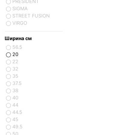
PRESIDENT
SIGMA
STREET FUSION
VIRGO
Ширина см
56.5
20
22
32
35
37.5
38
40
44
44.5
45
49.5
50