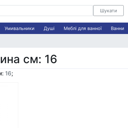
Шукати
Умивальники
Душі
Меблі для ванної
Ванни
на см: 16
м:
16
;