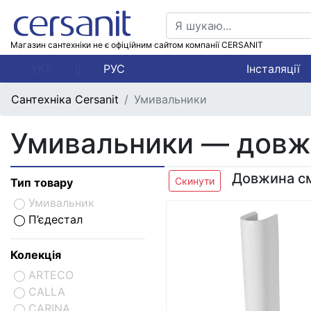
Магазин сантехніки не є офіційним сайтом компанії CERSANIT
УКР
||
РУС
Інсталяції
Сантехніка Cersanit
Умивальники
Умивальники — довжи
Довжина с
Скинути
Тип товару
Умивальник
П’єдестал
Колекція
ARTECO
CALLA
CARINA