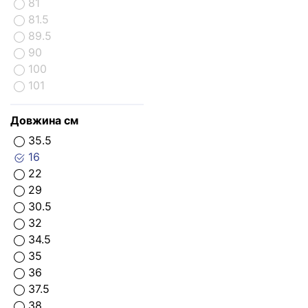
81
81.5
89.5
90
100
101
Довжина см
35.5
16
22
29
30.5
32
34.5
35
36
37.5
38