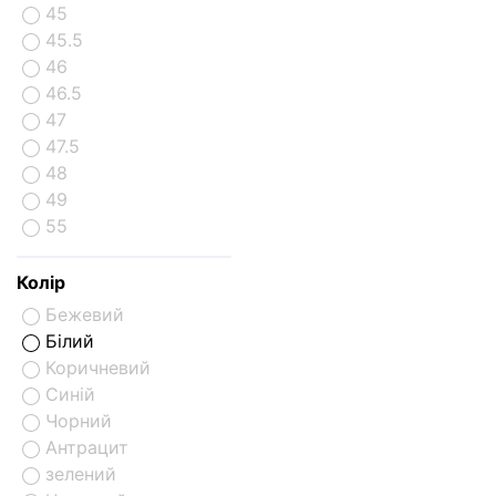
45
45.5
46
46.5
47
47.5
48
49
55
Колір
Бежевий
Білий
Коричневий
Синій
Чорний
Aнтрацит
зелений