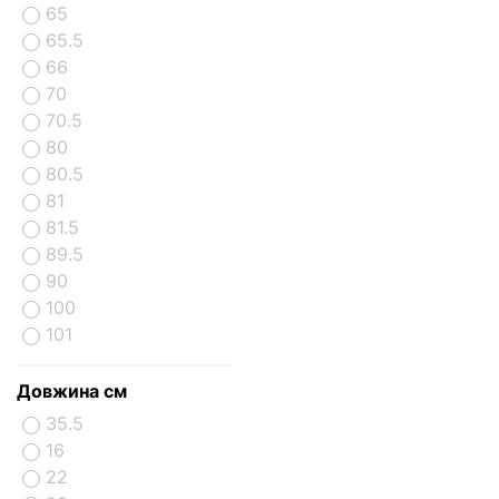
65
65.5
66
70
70.5
80
80.5
81
81.5
89.5
90
100
101
Довжина см
35.5
16
22