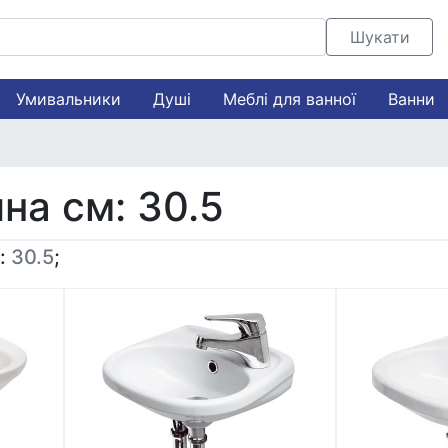
Шукати
Умивальники
Душі
Меблі для ванної
Ванни
на см: 30.5
:
30.5
;