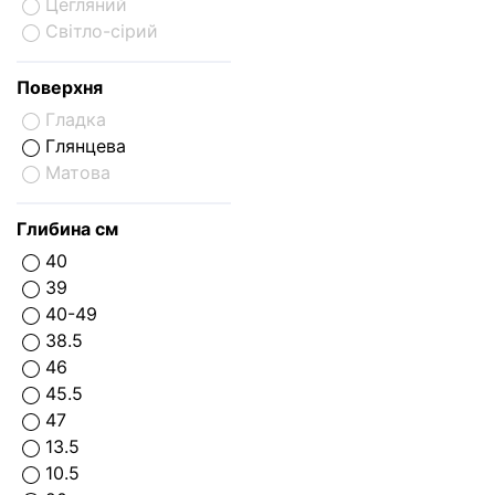
Цегляний
Світло-сірий
Поверхня
Гладка
Глянцева
Матова
Глибина см
40
39
40-49
38.5
46
45.5
47
13.5
10.5