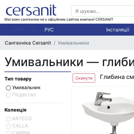
Магазин сантехніки не є офіційним сайтом компанії CERSANIT
УКР
||
РУС
Інсталяції
Сантехніка Cersanit
Умивальники
Умивальники — глиби
Глибина см
Скинути
Тип товару
Умивальник
П’єдестал
Колекція
ARTECO
CALLA
CARINA