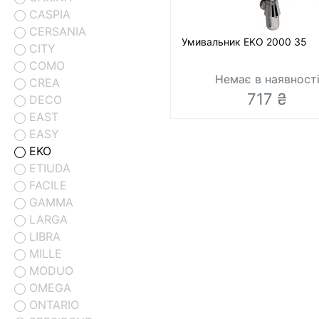
CASPIA
CERSANIA
Умивальник EKO 2000 35
CITY
COMO
Немає в наявност
CREA
717 ₴
DECO
EAST
EASY
EKO
ETIUDA
FACILE
GAMMA
LARGA
LIBRA
MILLE
MODUO
OMEGA
ONTARIO