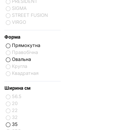
PRESIDENT
SIGMA
STREET FUSION
VIRGO
Форма
Прямокутна
Правобічна
Овальна
Кругла
Квадратная
Ширина см
56.5
20
22
32
35