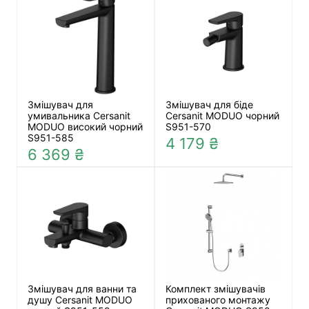
Змішувач для
Змішувач для біде
умивальника Cersanit
Cersanit MODUO чорний
MODUO високий чорний
S951-570
S951-585
4 179 ₴
6 369 ₴
Змішувач для ванни та
Комплект змішувачів
душу Cersanit MODUO
прихованого монтажу