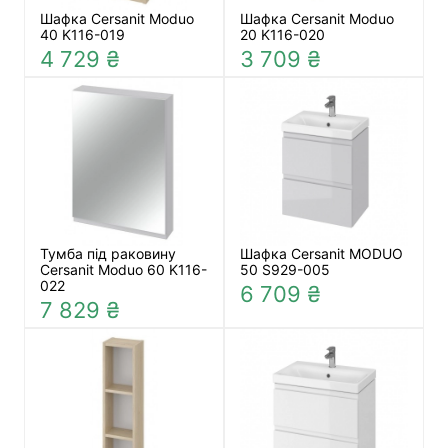
Шафка Cersanit Moduo
Шафка Cersanit Moduo
40 K116-019
20 K116-020
4 729 ₴
3 709 ₴
Тумба під раковину
Шафка Cersanit MODUO
Cersanit Moduo 60 K116-
50 S929-005
022
6 709 ₴
7 829 ₴