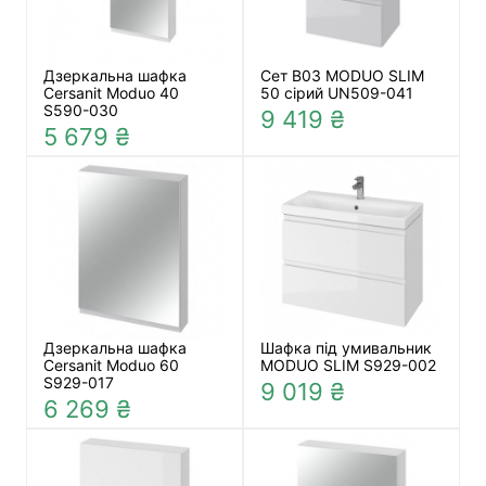
Дзеркальна шафка
Сет B03 MODUO SLIM
Cersanit Moduo 40
50 сірий UN509-041
S590-030
9 419 ₴
5 679 ₴
Дзеркальна шафка
Шафка під умивальник
Cersanit Moduo 60
MODUO SLIM S929-002
S929-017
9 019 ₴
6 269 ₴