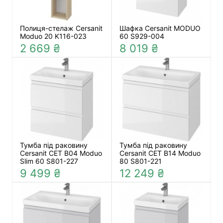
Полиця-стелаж Cersanit
Шафка Cersanit MODUO
Moduo 20 K116-023
60 S929-004
2 669 ₴
8 019 ₴
Тумба під раковину
Тумба під раковину
Cersanit СЕТ B04 Moduo
Cersanit СЕТ B14 Moduo
Slim 60 S801-227
80 S801-221
9 499 ₴
12 249 ₴