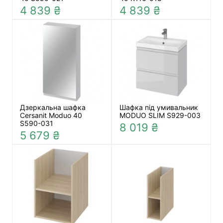
4 839 ₴
4 839 ₴
Дзеркальна шафка
Шафка під умивальник
Cersanit Moduo 40
MODUO SLIM S929-003
S590-031
8 019 ₴
5 679 ₴