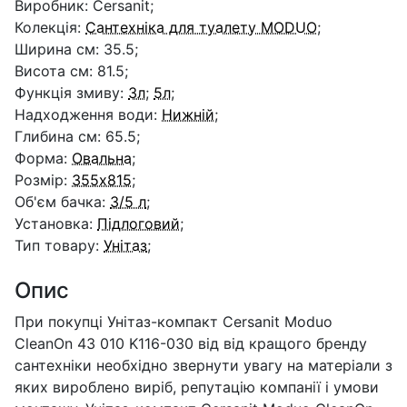
Виробник: Cersanit;
Колекція:
Сантехніка для туалету MODUO
;
Ширина см: 35.5;
Висота см: 81.5;
Функція змиву:
3л
;
5л
;
Надходження води:
Нижній
;
Глибина см: 65.5;
Форма:
Овальна
;
Розмір:
355x815
;
Об'єм бачка:
3/5 л
;
Установка:
Підлоговий
;
Тип товару:
Унітаз
;
Опис
При покупці Унітаз-компакт Cersanit Moduo
CleanOn 43 010 K116-030 від від кращого бренду
сантехніки необхідно звернути увагу на матеріали з
яких вироблено виріб, репутацію компанії і умови