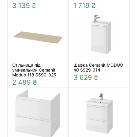
3 139 ₴
1 719 ₴
Стільниця під
Шафка Cersanit MODUO
умивальник Cersanit
40 S929-014
Moduo 118 S590-025
3 629 ₴
2 489 ₴