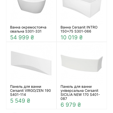
Ванна окремостояча
Ванна Cersanit INTRO
овальна S301-331
150×75 S301-066
54 999 ₴
10 019 ₴
Панель для ванни
Панель для ванни
Cersanit VIRGO/ZEN 190
універсальна Cersanit
S401-114
SICILIA NEW 170 S401-
087
5 549 ₴
6 979 ₴