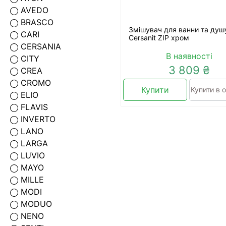
AVEDO
BRASCO
Змішувач для ванни та душ
CАRI
Cersanit ZIP хром
CERSANIA
В наявності
CITY
3 809 ₴
CREA
CROMO
Купити
Купити в о
ELIO
FLAVIS
INVERTO
LANO
LARGA
LUVIO
MAYO
MILLE
MODI
MODUO
NENO