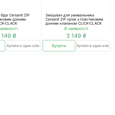
біде Cersanit ZIP
Змішувач для умивальника
иковим донним
Cersanit ZIP хром з пластиковим
ICK-CLACK
донним клапаном CLICK-CLACK
наявності
В наявності
 149 ₴
3 149 ₴
Купити
Купити в один клік
Купити в один клік