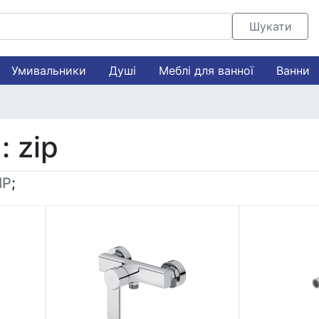
Шукати
Умивальники
Душі
Меблі для ванної
Ванни
 zip
IP
;