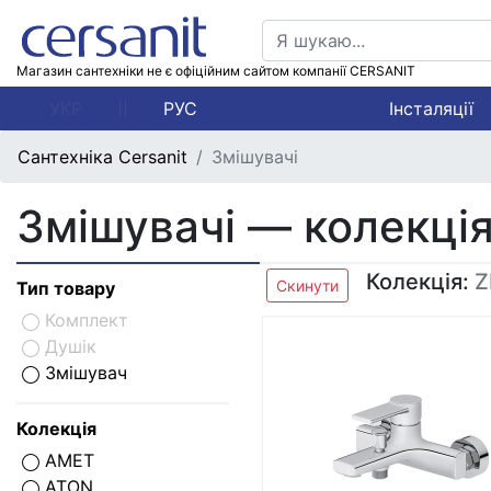
Магазин сантехніки не є офіційним сайтом компанії CERSANIT
УКР
||
РУС
Інсталяції
Сантехніка Cersanit
Змішувачі
Змішувачі — колекція:
Колекція:
Z
Скинути
Тип товару
Комплект
Душік
Змішувач
Колекція
AMET
ATON