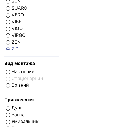
SENTI
SUARO
VERO
VIBE
VIGO
VIRGO
ZEN
ZIP
Вид монтажа
Настінний
Стаціонарний
Врізний
Призначення
Душ
Ванна
Умивальник