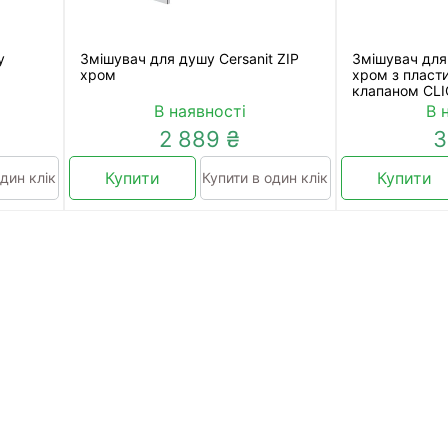
у
Змішувач для душу Cersanit ZIP
Змішувач для 
хром
хром з пласт
клапаном CL
В наявності
В 
2 889 ₴
3
Купити
Купити
дин клік
Купити в один клік