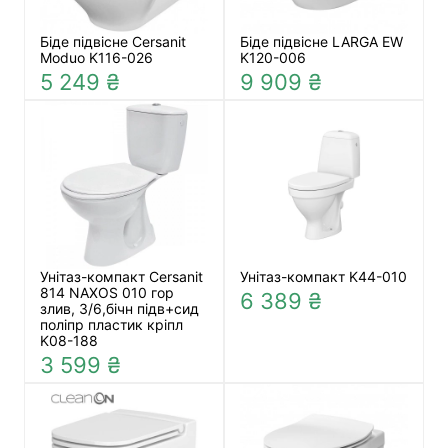
Біде підвісне Cersanit
Біде підвісне LARGA EW
Moduo K116-026
K120-006
5 249 ₴
9 909 ₴
Унітаз-компакт Cersanit
Унітаз-компакт K44-010
814 NAXOS 010 гор
6 389 ₴
злив, 3/6,бічн підв+сид
поліпр пластик кріпл
K08-188
3 599 ₴