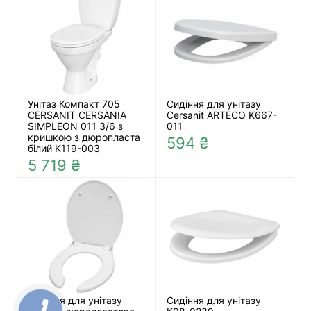
Унітаз Компакт 705
Сидіння для унітазу
CERSANIT CERSANIA
Cersanit ARTECO K667-
SIMPLEON 011 3/6 з
011
кришкою з дюропласта
594 ₴
білий K119-003
5 719 ₴
Сидіння для унітазу
Сидіння для унітазу