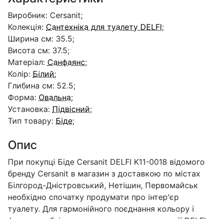
Виробник: Cersanit;
Колекція:
Сантехніка для туалету DELFI
;
Ширина см: 35.5;
Висота см: 37.5;
Матеріал:
Санфаянс
;
Колір:
Білий
;
Глибина см: 52.5;
Форма:
Овальна
;
Установка:
Підвісний
;
Тип товару:
Біде
;
Опис
При покупці Біде Cersanit DELFI K11-0018 відомого
бренду Cersanit в магазин з доставкою по містах
Білгород-Дністровський, Нетішин, Первомайськ
необхідно спочатку продумати про інтер'єр
туалету. Для гармонійного поєднання кольору і