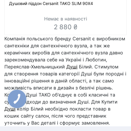
Душовий піддон Cersanit TAKO SLIM 90X4
Немає в наявності
2 880 ₴
Компанія польського бренду Cersanit є виробником
сантехніки для сантехнічного вузла, а так же
керамічних виробів для сантехнічного вузла давно
зарекомендувала себе на Україні і Люботин,
Переяслав-Хмельницький
Душі
Білий. Стимулом
для створення товарів категорії Душі були породні і
інноваційні рішення в даній області, а так само
можливість вписати в дизайн з безлічі рішень.
Колекція Душі TAKO об'єднує в собі класичні та
сучасні підходи до визначення Душі. Для Купити
Душі
колір Білий необхідно покласти товар в
кошик сайту салон, після чого представник
уточнить у Вас деталі і сформує замовлення.