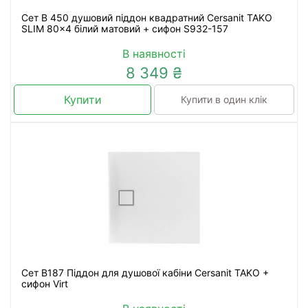
Сет B 450 душовий піддон квадратний Cersanit TAKO
SLIM 80x4 білий матовий + сифон S932-157
В наявності
8 349 ₴
Купити
Купити в один клік
Сет B187 Піддон для душової кабіни Cersanit TAKO +
сифон Virt