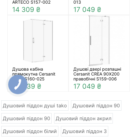
ARTECO S157-002
013
14 309 ₴
17 049 ₴
Душова кабіна
Душові двері розпашні
прямокутна Cersanit
Cersanit CREA 90X200
JOTA S160-025
правобічні S159-006
23 839 ₴
17 049 ₴
Душовий піддон душі tako
Душовий піддон 90
Душовий піддон 90
Душовий піддон акрил
Душовий піддон білий
Душовий піддон 3