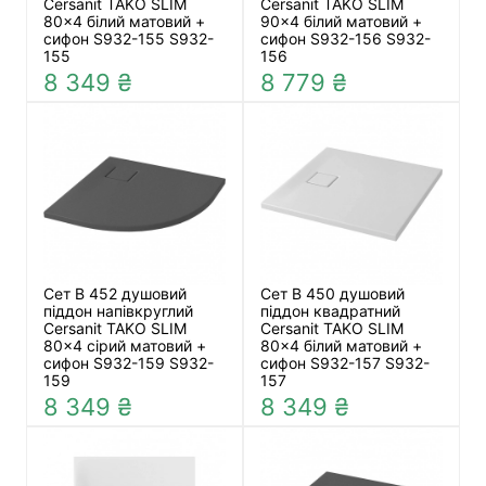
Cersanit TAKO SLIM
Cersanit TAKO SLIM
80x4 білий матовий +
90x4 білий матовий +
сифон S932-155 S932-
сифон S932-156 S932-
155
156
8 349 ₴
8 779 ₴
Сет B 452 душовий
Сет B 450 душовий
піддон напівкруглий
піддон квадратний
Cersanit TAKO SLIM
Cersanit TAKO SLIM
80x4 сірий матовий +
80x4 білий матовий +
сифон S932-159 S932-
сифон S932-157 S932-
159
157
8 349 ₴
8 349 ₴