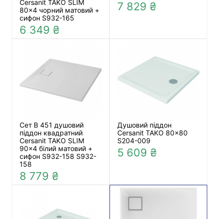
Cersanit TAKO SLIM
7 829 ₴
80x4 чорний матовий +
сифон S932-165
6 349 ₴
Сет B 451 душовий
Душовий піддон
піддон квадратний
Cersanit TAKO 80x80
Cersanit TAKO SLIM
S204-009
90x4 білий матовий +
5 609 ₴
сифон S932-158 S932-
158
8 779 ₴