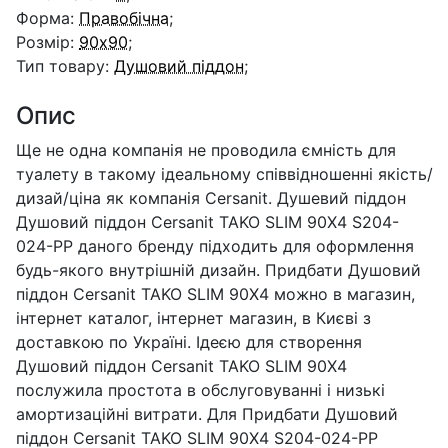
Форма:
Правобічна
;
Розмір:
90x90
;
Тип товару:
Душовий піддон
;
Опис
Ще не одна компанія не проводила ємність для
туалету в такому ідеальному співвідношенні якість/
дизай/ціна як компанія Cersanit. Душевий піддон
Душовий піддон Cersanit TAKO SLIM 90X4 S204-
024-PP даного бренду підходить для оформлення
будь-якого внутрішній дизайн. Придбати Душовий
піддон Cersanit TAKO SLIM 90X4 можно в магазин,
інтернет каталог, інтернет магазин, в Києві з
доставкою по Україні. Ідеєю для створення
Душовий піддон Cersanit TAKO SLIM 90X4
послужила простота в обслуговуванні і низькі
амортизаційні витрати. Для Придбати Душовий
піддон Cersanit TAKO SLIM 90X4 S204-024-PP