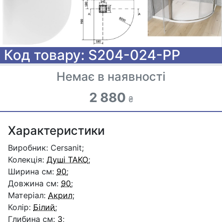
Код товару: S204-024-PP
Немає в наявності
2 880
₴
Характеристики
Виробник: Cersanit;
Колекція:
Душі TAKO
;
Ширина см:
90
;
Довжина см:
90
;
Матеріал:
Акрил
;
Колір:
Білий
;
Глибина см:
3
;