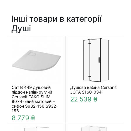
Інші товари в категорії
Душі
Сет B 449 душовий
Душова кабіна Cersanit
піддон напівкруглий
JOTA S160-034
Cersanit TAKO SLIM
22 539 ₴
90x4 білий матовий +
сифон S932-156 S932-
156
8 779 ₴