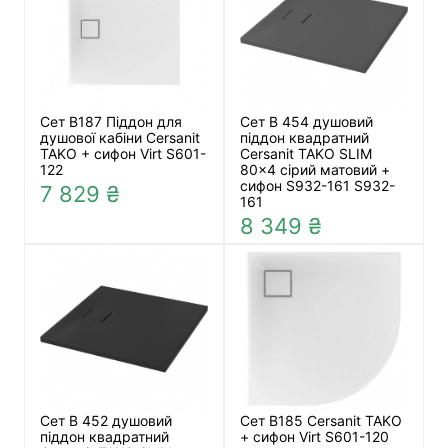
Сет B187 Піддон для
Сет B 454 душовий
душової кабіни Cersanit
піддон квадратний
TAKO + сифон Virt S601-
Cersanit TAKO SLIM
122
80x4 сірий матовий +
сифон S932-161 S932-
7 829 ₴
161
8 349 ₴
Сет B 452 душовий
Сет В185 Cersanit TAKO
піддон квадратний
+ сифон Virt S601-120