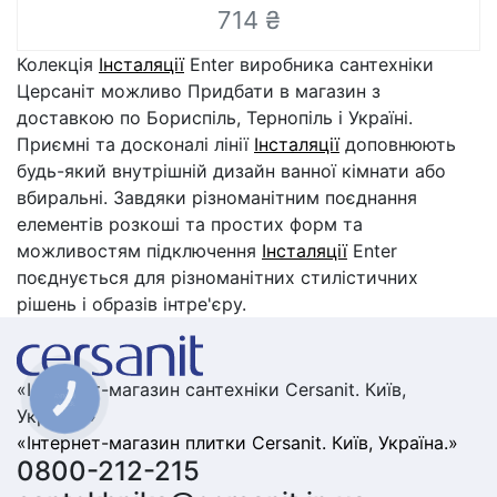
714 ₴
Колекція
Інсталяції
Enter виробника сантехніки
Церсаніт можливо Придбати в магазин з
доставкою по Бориспіль, Тернопіль і Україні.
Приємні та досконалі лінії
Інсталяції
доповнюють
будь-який внутрішній дизайн ванної кімнати або
вбиральні. Завдяки різноманітним поєднання
елементів розкоші та простих форм та
можливостям підключення
Інсталяції
Enter
поєднується для різноманітних стилістичних
рішень і образів інтре'єру.
«Інтернет-магазин сантехніки Cersanit. Київ,
КНОПКА
ЗВ'ЯЗКУ
Україна.»
«Інтернет-магазин плитки Cersanit. Київ, Україна.»
0800-212-215