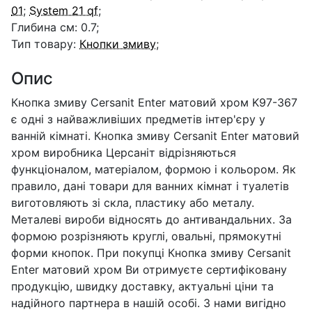
01
;
System 21 qf
;
Глибина см: 0.7;
Тип товару:
Кнопки змиву
;
Опис
Кнопка змиву Cersanit Enter матовий хром K97-367
є одні з найважливіших предметів інтер'єру у
ванній кімнаті. Кнопка змиву Cersanit Enter матовий
хром виробника Церсаніт відрізняються
функціоналом, матеріалом, формою і кольором. Як
правило, дані товари для ванних кімнат і туалетів
виготовляють зі скла, пластику або металу.
Металеві вироби відносять до антивандальних. За
формою розрізняють круглі, овальні, прямокутні
форми кнопок. При покупці Кнопка змиву Cersanit
Enter матовий хром Ви отримуєте сертифіковану
продукцію, швидку доставку, актуальні ціни та
надійного партнера в нашій особі. З нами вигідно