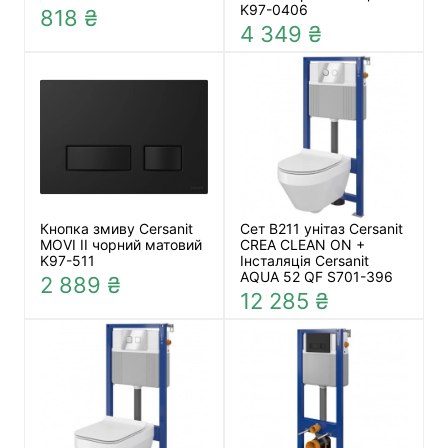
K97-0406
818 ₴
4 349 ₴
Кнопка змиву Cersanit
Сет B211 унітаз Cersanit
MOVI II чорний матовий
CREA CLEAN ON +
K97-511
Інсталяція Cersanit
AQUA 52 QF S701-396
2 889 ₴
12 285 ₴