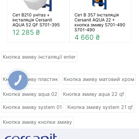
Сет В210 унітаз +
Сет В 357 Інсталяція
інсталяція Cersanit
Cersanit AQUA 22 +
AQUA 52 QF S701-395
кнопка змиву S701-490
S701-490
12 285 ₴
4 660 ₴
Кнопка змиву інсталяції enter
Кнопка змиву пластик
Кнопка змиву матовий хром
Кнопка змиву aqua 02
Кнопка змиву aqua 22 qf
Кнопка змиву system 01
Кнопка змиву system 21 qf
Кнопка змиву кнопки змиву