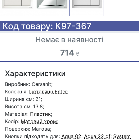
Код товару: K97-367
Немає в наявності
714
₴
Характеристики
Виробник: Cersanit;
Колекція:
Інсталяції Enter
;
Ширина см: 21;
Висота см: 13.8;
Матеріал:
Пластик
;
Колір:
Матовий хром
;
Поверхня: Матова;
Кнопки підходять для:
Aqua 02
;
Aqua 22 qf
;
System