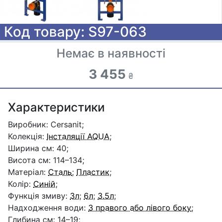
Код товару: S97-063
Немає в наявності
3 455
₴
Характеристики
Виробник: Cersanit;
Колекція:
Інсталяції AQUA
;
Ширина см: 40;
Висота см: 114–134;
Матеріал:
Сталь
;
Пластик
;
Колір:
Синій
;
Функція змиву:
3л
;
6л
;
3.5л
;
Надходження води:
З правого або лівого боку
;
Глибина см: 14–19;