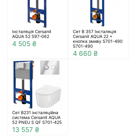
Інсталяція Cersanit
Сет В 357 Інсталяція
AQUA 52 S97-062
Cersanit AQUA 22 +
кнопка змиву S701-490
4 505 ₴
S701-490
4 660 ₴
Сет B231 інсталяційна
система Cersanit AQUA
52 PNEU S QF S701-425
13 557 ₴