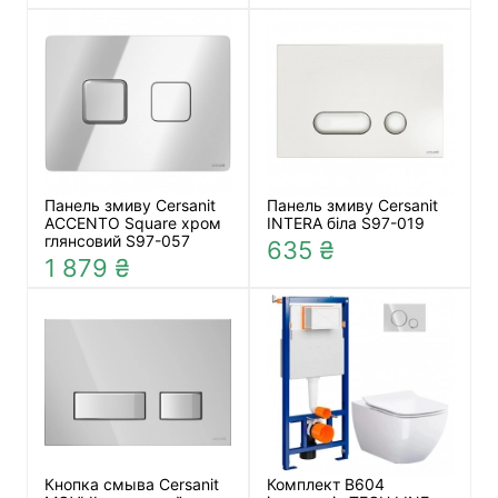
Панель змиву Cersanit
Панель змиву Cersanit
ACCENTO Square хром
INTERA біла S97-019
глянсовий S97-057
635 ₴
1 879 ₴
Кнопка смыва Cersanit
Комплект B604