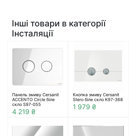
Інші товари в категорії
Інсталяції
Панель змиву Cersanit
Кнопка змиву Cersanit
ACCENTO Circle біле
Stero біле скло K97-368
скло S97-055
1 979 ₴
4 219 ₴