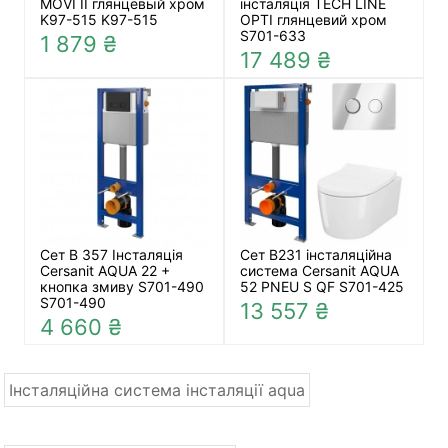
MOVI II глянцевый хром
інсталяція TECH LINE
K97-515 K97-515
OPTI глянцевий хром
S701-633
1 879 ₴
17 489 ₴
Сет В 357 Інсталяція
Сет B231 інсталяційна
Cersanit AQUA 22 +
система Cersanit AQUA
кнопка змиву S701-490
52 PNEU S QF S701-425
S701-490
13 557 ₴
4 660 ₴
Інсталяційна система інсталяції aqua