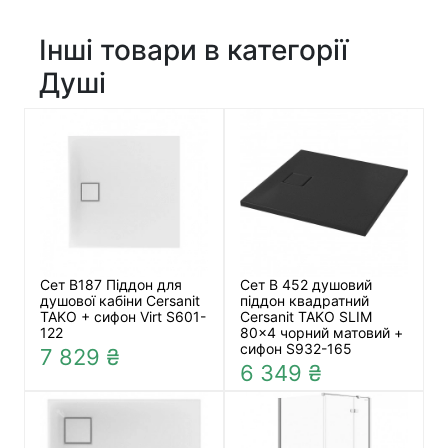
Інші товари в категорії
Душі
Сет B187 Піддон для
Сет B 452 душовий
душової кабіни Cersanit
піддон квадратний
TAKO + сифон Virt S601-
Cersanit TAKO SLIM
122
80x4 чорний матовий +
сифон S932-165
7 829 ₴
6 349 ₴