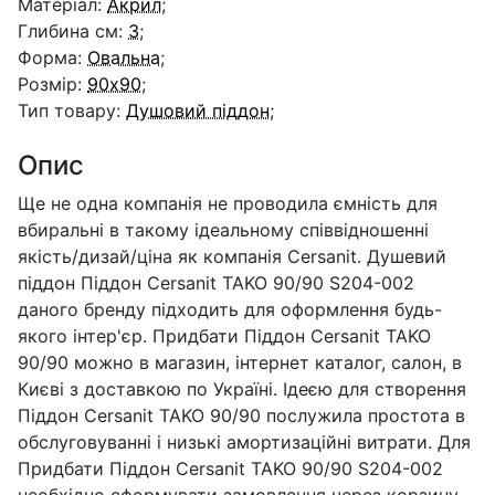
Матеріал:
Акрил
;
Глибина см:
3
;
Форма:
Овальна
;
Розмір:
90x90
;
Тип товару:
Душовий піддон
;
Опис
Ще не одна компанія не проводила ємність для
вбиральні в такому ідеальному співвідношенні
якість/дизай/ціна як компанія Cersanit. Душевий
піддон Піддон Cersanit TAKO 90/90 S204-002
даного бренду підходить для оформлення будь-
якого інтер'єр. Придбати Піддон Cersanit TAKO
90/90 можно в магазин, інтернет каталог, салон, в
Києві з доставкою по Україні. Ідеєю для створення
Піддон Cersanit TAKO 90/90 послужила простота в
обслуговуванні і низькі амортизаційні витрати. Для
Придбати Піддон Cersanit TAKO 90/90 S204-002
необхідно сформувати замовлення через корзину