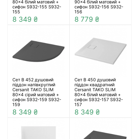
80x4 білий матовий +
90x4 білий матовий +
сифон S932-155 S932-
сифон S932-156 S932-
155
156
8 349 ₴
8 779 ₴
Сет B 452 душовий
Сет B 450 душовий
піддон напівкруглий
піддон квадратний
Cersanit TAKO SLIM
Cersanit TAKO SLIM
80x4 сірий матовий +
80x4 білий матовий +
сифон S932-159 S932-
сифон S932-157 S932-
159
157
8 349 ₴
8 349 ₴