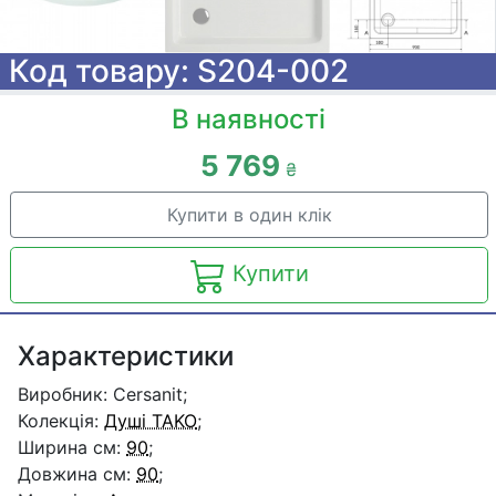
Код товару: S204-002
В наявності
5 769
₴
Купити в один клік
Купити
Характеристики
Виробник: Cersanit;
Колекція:
Душі TAKO
;
Ширина см:
90
;
Довжина см:
90
;