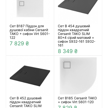
Сет B187 Піддон для
Сет B 454 душовий
душової кабіни Cersanit
піддон квадратний
TAKO + сифон Virt S601-
Cersanit TAKO SLIM
122
80x4 сірий матовий +
сифон S932-161 S932-
7 829 ₴
161
8 349 ₴
Сет B 452 душовий
Сет В185 Cersanit TAKO
піддон квадратний
+ сифон Virt S601-120
Cersanit TAKO SLIM
7 829 ₴