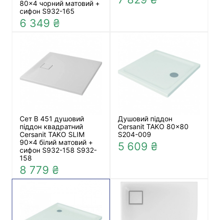
80x4 чорний матовий +
сифон S932-165
6 349 ₴
Сет B 451 душовий
Душовий піддон
піддон квадратний
Cersanit TAKO 80x80
Cersanit TAKO SLIM
S204-009
90x4 білий матовий +
5 609 ₴
сифон S932-158 S932-
158
8 779 ₴