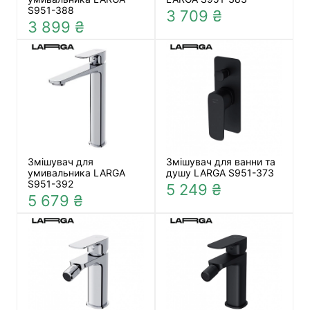
S951-388
3 709 ₴
3 899 ₴
Змішувач для
Змішувач для ванни та
умивальника LARGA
душу LARGA S951-373
S951-392
5 249 ₴
5 679 ₴