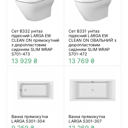
Сет В332 унітаз
Сет В331 унітаз
підвісний LARGA EW
підвісний LARGA EW
CLEAN ON прямокутний
CLEAN ON ОВАЛЬНИЙ з
з дюропластовим
дюропластовим
сидінням SLIM WRAP
сидінням SLIM WRAP
S701-473
S701-472
13 929 ₴
13 769 ₴
Ванна прямокутна
Ванна прямокутна
LARGA S301-304
LARGA S301-307