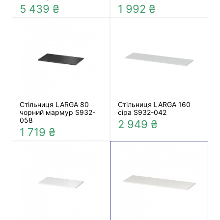
5 439 ₴
1 992 ₴
Стільниця LARGA 80
Стільниця LARGA 160
чорний мармур S932-
сіра S932-042
058
2 949 ₴
1 719 ₴