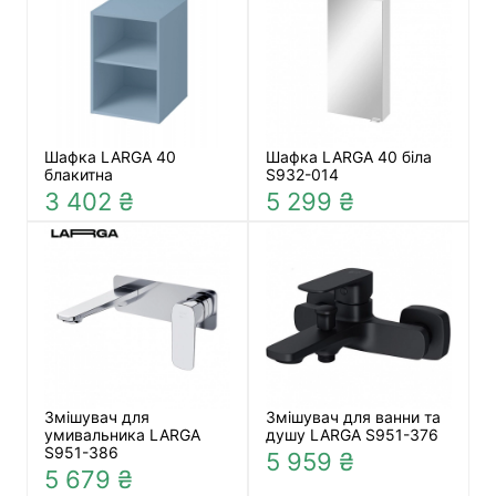
Шафка LARGA 40
Шафка LARGA 40 біла
блакитна
S932-014
3 402 ₴
5 299 ₴
Змішувач для
Змішувач для ванни та
умивальника LARGA
душу LARGA S951-376
S951-386
5 959 ₴
5 679 ₴