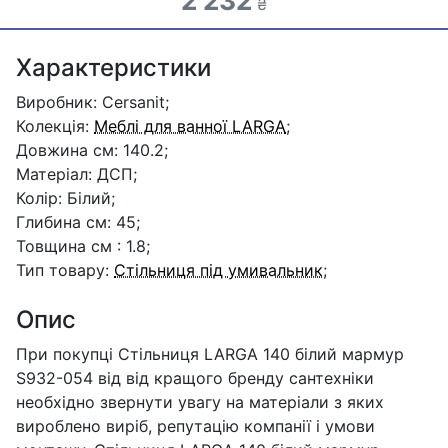
2 232
₴
Характеристики
Виробник: Cersanit;
Колекція:
Меблі для ванної LARGA
;
Довжина см: 140.2;
Матеріал: ДСП;
Колір: Білий;
Глибина см: 45;
Товщина см : 1.8;
Тип товару:
Стільниця під умивальник
;
Опис
При покупці Стільниця LARGA 140 білий мармур
S932-054 від від кращого бренду сантехніки
необхідно звернути увагу на матеріали з яких
вироблено виріб, репутацію компанії і умови