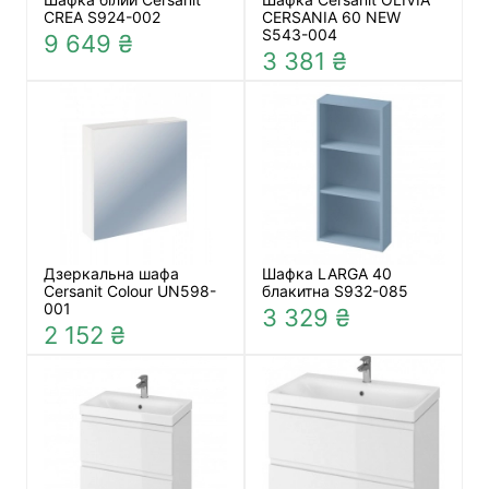
CREA S924-002
CERSANIA 60 NEW
S543-004
9 649 ₴
3 381 ₴
Дзеркальна шафа
Шафка LARGA 40
Cersanit Colour UN598-
блакитна S932-085
001
3 329 ₴
2 152 ₴