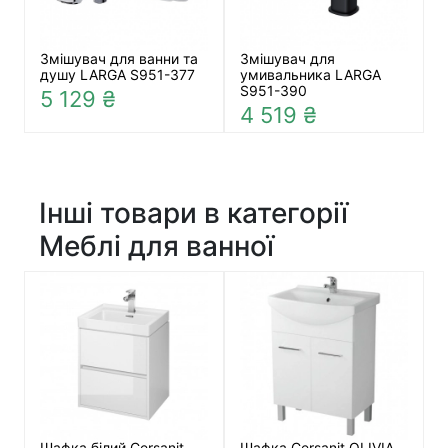
Змішувач для ванни та
Змішувач для
душу LARGA S951-377
умивальника LARGA
S951-390
5 129 ₴
4 519 ₴
Інші товари в категорії
Меблі для ванної
Шафка білий Cersanit
Шафка Cersanit OLIVIA