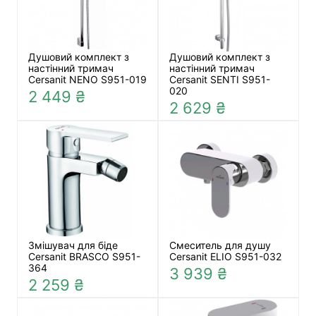
Душовий комплект з
Душовий комплект з
настінний тримач
настінний тримач
Cersanit NENO S951-019
Cersanit SENTI S951-
020
2 449 ₴
2 629 ₴
Змішувач для біде
Смеситель для душу
Cersanit BRASCO S951-
Cersanit ELIO S951-032
364
3 939 ₴
2 259 ₴