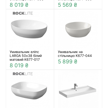
8 019 ₴
5 569 ₴
Умивальник еліпс
Умивальник на
LARGA 50х38 білий
стільницю K677-044
матовий K677-017
5 899 ₴
8 019 ₴