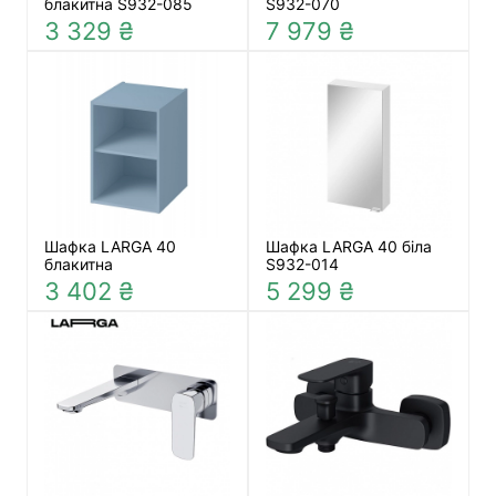
блакитна S932-085
S932-070
3 329 ₴
7 979 ₴
Шафка LARGA 40
Шафка LARGA 40 біла
блакитна
S932-014
3 402 ₴
5 299 ₴