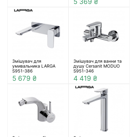
5 369 ₴
Змішувач для
Змішувач для ванни та
умивальника LARGA
душу Cersanit MODUO
S951-386
S951-346
5 679 ₴
4 419 ₴