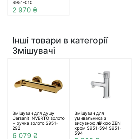
S951-010
2 970 ₴
Інші товари в категорії
Змішувачі
Змішувач для душу
Змішувач для
Cersanit INVERTO золото
умивальника з
+ ручка золото S951-
висувною лійкою ZEN
292
хром S951-594 S951-
594
6 079 ₴