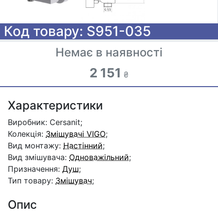
Код товару: S951-035
Немає в наявності
2 151
₴
Характеристики
Виробник: Cersanit;
Колекція:
Змішувачі VIGO
;
Вид монтажу:
Настінний
;
Вид змішувача:
Одноважільний
;
Призначення:
Душ
;
Тип товару:
Змішувач
;
Опис