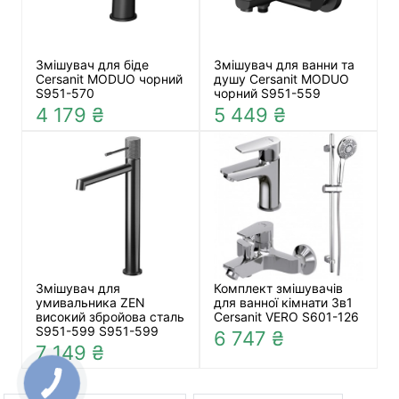
Змішувач для біде
Змішувач для ванни та
Cersanit MODUO чорний
душу Cersanit MODUO
S951-570
чорний S951-559
4 179 ₴
5 449 ₴
Змішувач для
Комплект змішувачів
умивальника ZEN
для ванної кімнати 3в1
високий збройова сталь
Cersanit VERO S601-126
S951-599 S951-599
6 747 ₴
7 149 ₴