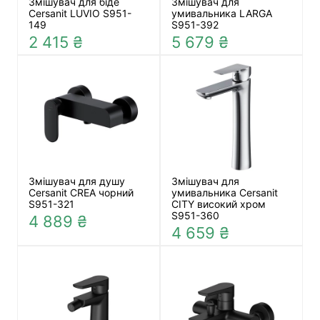
Змішувач для біде
Змішувач для
Cersanit LUVIO S951-
умивальника LARGA
149
S951-392
2 415 ₴
5 679 ₴
Змішувач для душу
Змішувач для
Cersanit CREA чорний
умивальника Cersanit
S951-321
CITY високий хром
S951-360
4 889 ₴
4 659 ₴