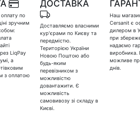
ТА
ДОСТАВКА
ГАРАН
оплату по
Наш магазин
ціні зручним
Cersanit є 
Доставляємо власними
собом:
дилером в У
кур'єрами по Києву та
плата
при збереже
передмістю.
айті
надаємо гар
Територією України
рез LiqPay
виробника.
Новою Поштою або
умі, а
можливе пр
будь-яким
отівковим
днів.
перевізником з
м з оплатою
можливістю
довантажити. Є
можливість
самовивозу зі складу в
Києві.