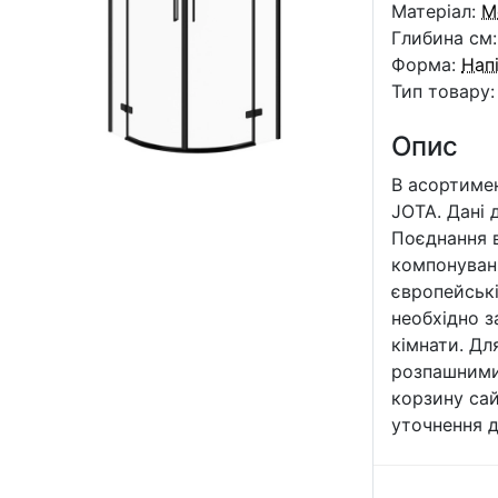
Матеріал:
М
Глибина см
Форма:
Нап
Тип товару
Опис
В асортимен
JOTA. Дані 
Поєднання в
компонуванн
європейські
необхідно з
кімнати. Дл
розпашними
корзину сай
уточнення д