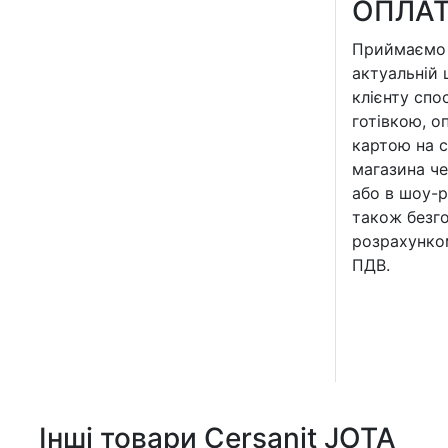
ОПЛА
Приймаємо 
актуальній 
клієнту спо
готівкою, о
картою на с
магазина че
або в шоу-р
також безг
розрахунко
ПДВ.
Інші товари Cersanit JOTA