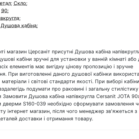
етал
;
Скло
;
:
90
;
івкругла
;
:
Душова кабіна
;
ті магазин Церсаніт присутні Душова кабіна напівкругла
душові кабіни зручні для установки у ванній кімнаті або
сіх елементів має вигідну цінову пропозицію і зручне
я. При виготовленні даного душової кабінки використан
 матеріали і світові стандарти якості. При виборі кабін
аздалегідь подумати про раковині і загальну стилістику
я Замовити Душова кабіна напівкругла Cersanit JOTA 90
 дверми S160-039 необхідно сформувати замовлення ч
ту інтернет магазин, після чого менеджер зв'яжеться з
еталей доставки і отримання товару.