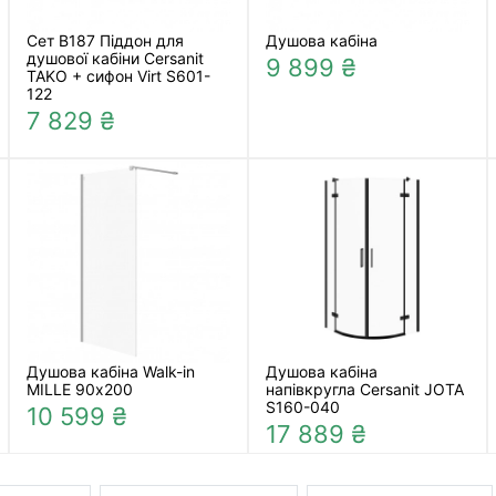
Сет B187 Піддон для
Душова кабіна
душової кабіни Cersanit
9 899 ₴
TAKO + сифон Virt S601-
122
7 829 ₴
Душова кабіна Walk-in
Душова кабіна
MILLE 90х200
напівкругла Cersanit JOTA
S160-040
10 599 ₴
17 889 ₴