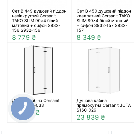
Сет B 449 душовий піддон
Сет B 450 душовий піддон
напівкруглий Cersanit
квадратний Cersanit TAKO
TAKO SLIM 90x4 білий
SLIM 80x4 білий матовий
матовий + сифон S932-
+ сифон S932-157 S932-
156 S932-156
157
8 779 ₴
8 349 ₴
Душова кабіна Cersanit
Душова кабіна
JOTA S160-033
прямокутна Cersanit JOTA
S160-026
22 539 ₴
23 839 ₴