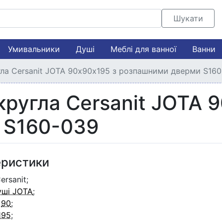
Шукати
Умивальники
Душі
Меблі для ванної
Ванни
гла Cersanit JOTA 90х90х195 з розпашними дверми S16
кругла Cersanit JOTA 
 S160-039
еристики
ersanit;
уші JOTA
;
:
90
;
195
;