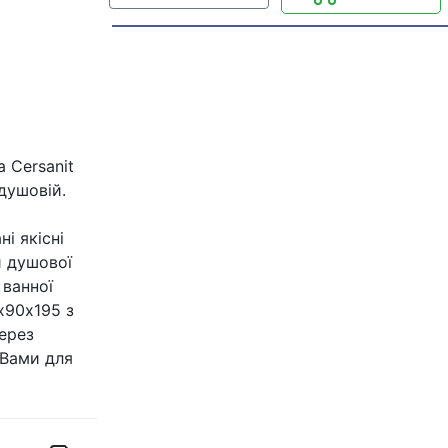
 Cersanit
 душовій.
і якісні
и душової
 ванної
х90х195 з
ерез
 Вами для