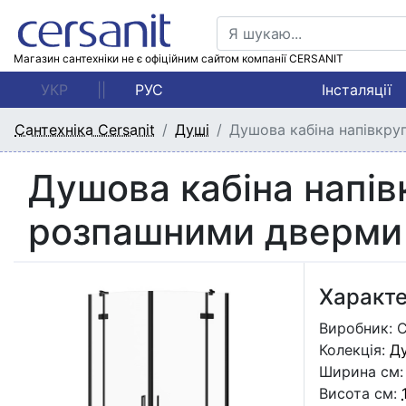
Магазин сантехніки не є офіційним сайтом компанії CERSANIT
УКР
||
РУС
Інсталяції
Сантехніка Cersanit
Душі
Душова кабіна напівкру
Душова кабіна напів
розпашними дверми
Характ
Виробник: C
Колекція:
Д
Ширина см
Висота см: