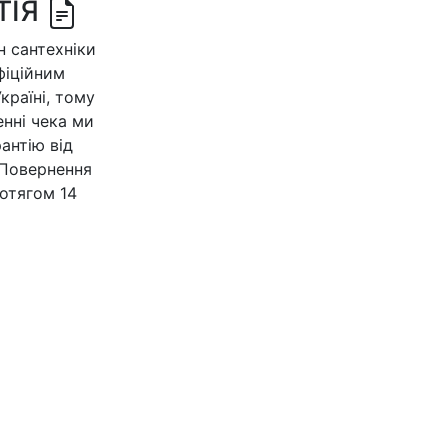
ТІЯ
 сантехніки
офіційним
країні, тому
нні чека ми
антію від
 Повернення
отягом 14