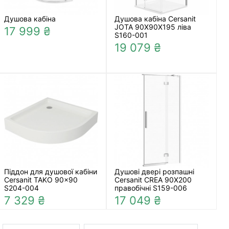
Душова кабіна
Душова кабіна Cersanit
JOTA 90X90X195 ліва
17 999 ₴
S160-001
19 079 ₴
Піддон для душової кабіни
Душові двері розпашні
Cersanit TAKO 90x90
Cersanit CREA 90X200
S204-004
правобічні S159-006
7 329 ₴
17 049 ₴