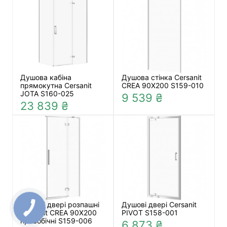
Душова кабіна
Душова стінка Cersanit
прямокутна Cersanit
CREA 90X200 S159-010
JOTA S160-025
9 539 ₴
23 839 ₴
Душові двері розпашні
Душові двері Cersanit
Cersanit CREA 90X200
PIVOT S158-001
правобічні S159-006
6 873 ₴