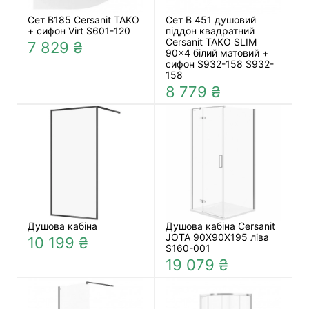
Сет В185 Cersanit TAKO
Сет B 451 душовий
+ сифон Virt S601-120
піддон квадратний
Cersanit TAKO SLIM
7 829 ₴
90x4 білий матовий +
сифон S932-158 S932-
158
8 779 ₴
Душова кабіна
Душова кабіна Cersanit
JOTA 90X90X195 ліва
10 199 ₴
S160-001
19 079 ₴