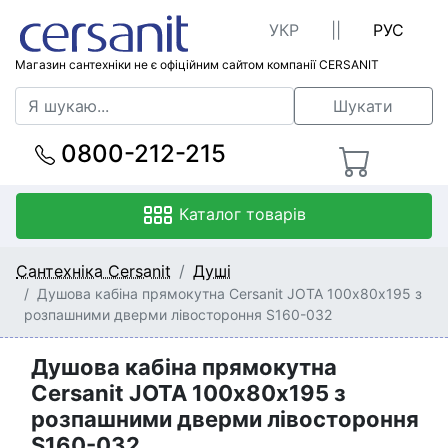
УКР
||
РУС
Магазин сантехніки не є офіційним сайтом компанії CERSANIT
Шукати
0800-212-215
Каталог товарів
Сантехніка Cersanit
Душі
Душова кабіна прямокутна Cersanit JOTA 100х80х195 з
розпашними дверми лівостороння S160-032
Душова кабіна прямокутна
Cersanit JOTA 100х80х195 з
розпашними дверми лівостороння
S160-032