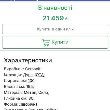
В наявності
21 459
₴
Купити в один клік
Купити
Характеристики
Виробник: Cersanit;
Колекція:
Душі JOTA
;
Ширина см:
100
;
Висота см:
195
;
Матеріал:
Метал
;
Скло
;
Глибина см:
80
;
Форма:
Лівобічна
;
Тип товару:
Душова кабіна
;