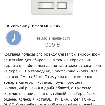
Кнопка змиву Cersanit MOVI біла
Немає в наявності
999 ₴
Компанія польського бренду Cersanit є виробником
сантехніки для вбиральні, а так же керамічних
виробів для вбиральні давно зарекомендувала себе
на Україні і Світловодськ, Золотоноша кнопки для
Інсталяції Aqua 22 qf. Стимулом для створення
товарів категорії Інсталяції були породні і
інноваційні рішення в даній області, а так само
можливість вписати в внутрішній інтер'єр з безлічі
рішень. Колекція Інсталяції INTERA, Enter, TORRO,
PILOT, Stero об'єднує в собі класичні та сучасні