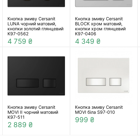
Кнопка змиву Cersanit
Кнопка змиву Cersanit
LUNA чорний матовий,
BLOCK хром матовий,
кнопки золотий глянцевий
кнопки хром глянцевий
K97-0562
K97-0406
4 759 ₴
4 349 ₴
Кнопка змиву Cersanit
Кнопка змиву Cersanit
MOVI II чорний матовий
MOVI біла S97-010
K97-511
999 ₴
2 889 ₴