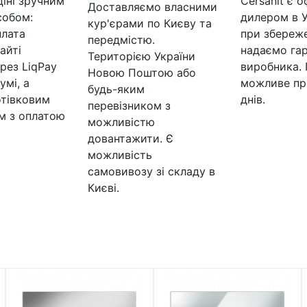
ціні зручним
Cersanit є 
Доставляємо власними
собом:
дилером в У
кур'єрами по Києву та
плата
при збереже
передмістю.
айті
надаємо гар
Територією України
рез LiqPay
виробника.
Новою Поштою або
умі, а
можливе пр
будь-яким
отівковим
днів.
перевізником з
м з оплатою
можливістю
довантажити. Є
можливість
самовивозу зі складу в
Києві.