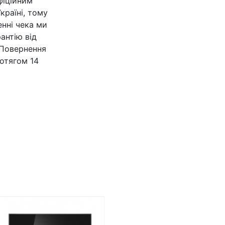
офіційним
країні, тому
нні чека ми
антію від
 Повернення
отягом 14