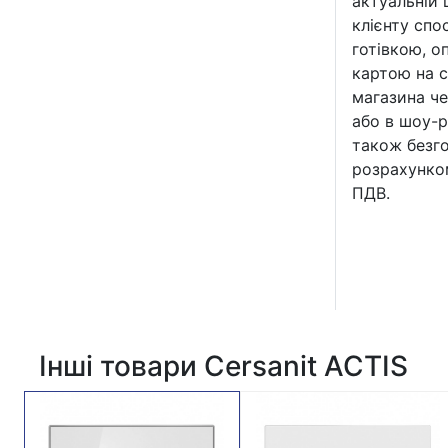
актуальній 
клієнту спо
готівкою, о
картою на с
магазина че
або в шоу-р
також безг
розрахунко
ПДВ.
Інші товари Cersanit ACTIS