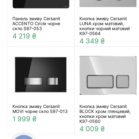
Панель змиву Cersanit
Кнопка змиву Cersanit
ACCENTO Circle чорне
LUNA хром матовий,
скло S97-053
кнопки чорний матовий
K97-0564
4 219 ₴
4 349 ₴
Кнопка змиву Cersanit
Кнопка змиву Cersanit
MOVI чорне скло S97-013
BLOCK хром глянцевий,
кнопки хром матовий
1 999 ₴
K97-0560
4 009 ₴