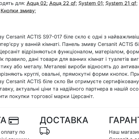
одять для:
Aqua 02
;
Aqua 22 qf
;
System 01
;
System 21 qf
;
:
Кнопки змиву
;
у Cersanit ACTIS S97-017 біле скло є одні з найважливі
нтер'єру у ванній кімнаті. Панель змиву Cersanit ACTIS б
ерсаніт відрізняються функціоналом, матеріалом, форм
к правило, дані товари для ванних кімнат і туалетів в
астику або металу. Металеві вироби відносять до антива
ізняють круглі, овальні, прямокутні форми кнопок. Пр
у Cersanit ACTIS біле скло Ви отримуєте сертифіковану
авку, актуальні ціни та надійного партнера в нашій осо
ити покупки торгової марки Церсаніт.
ТА
ДОСТАВКА
ГАРАН
оплату по
Наш магазин