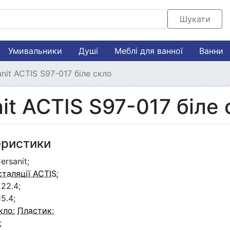
Шукати
Умивальники
Душі
Меблі для ванної
Ванни
nit ACTIS S97-017 біле скло
it ACTIS S97-017 біле 
еристики
ersanit;
сталяції ACTIS
;
22.4;
5.4;
кло
;
Пластик
;
;