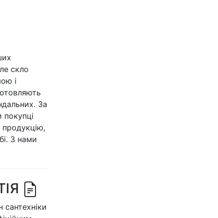
ших
іле скло
ою і
иготовляють
ндальних. За
и покупці
 продукцію,
бі. З нами
ТІЯ
 сантехніки