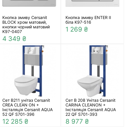
Кнопка змиву Cersanit
Кнопка змиву ENTER II
BLOCK хром матовий,
біла K97-516
кнопки чорний матовий
1 269 ₴
K97-0407
4 349 ₴
Сет B211 унітаз Cersanit
Сет B 208 Унітаз Cersanit
CREA CLEAN ON +
CARINA CLEANON +
Інсталяція Cersanit AQUA
Інсталяція Cersanit AQUA
52 QF S701-396
22 QF S701-393
12 285 ₴
8 977 ₴