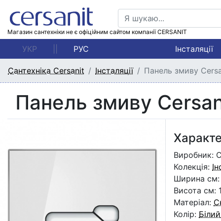
Магазин сантехніки не є офіційним сайтом компанії CERSANIT
УКР
||
РУС
Інсталяції
Сантехніка Cersanit
Інсталяції
Панель змиву Cersa
Панель змиву Cersan
Характ
Виробник: C
Колекція:
Ін
Ширина см: 
Висота см: 1
Матеріал:
С
Колір:
Білий