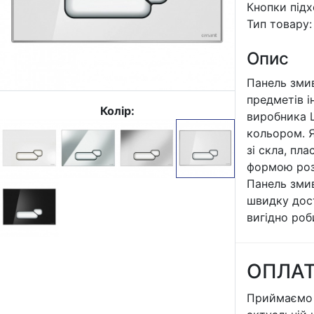
Кнопки підх
Тип товару
Опис
Панель змив
предметів і
Колір:
виробника Ц
кольором. Я
зі скла, пл
формою розр
Панель змив
швидку дост
вигідно роб
ОПЛА
Приймаємо 