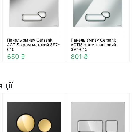
Панель змиву Cersanit
Панель змиву Cersanit
ACTIS хром матовий S97-
ACTIS хром глянсовий
016
S97-015
650 ₴
801 ₴
яції