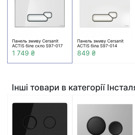
Панель змиву Cersanit
Панель змиву Cersanit
ACTIS біле скло S97-017
ACTIS біла S97-014
1 749 ₴
849 ₴
Інші товари в категорії Інстал