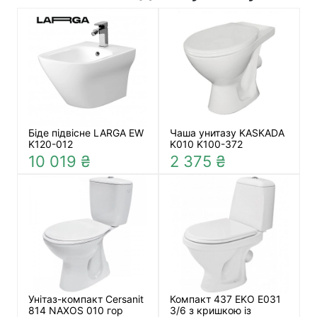
Біде підвісне LARGA EW
Чаша унитазу KASKADA
K120-012
K010 K100-372
10 019 ₴
2 375 ₴
Унітаз-компакт Cersanit
Компакт 437 EKO Е031
814 NAXOS 010 гор
3/6 з кришкою із