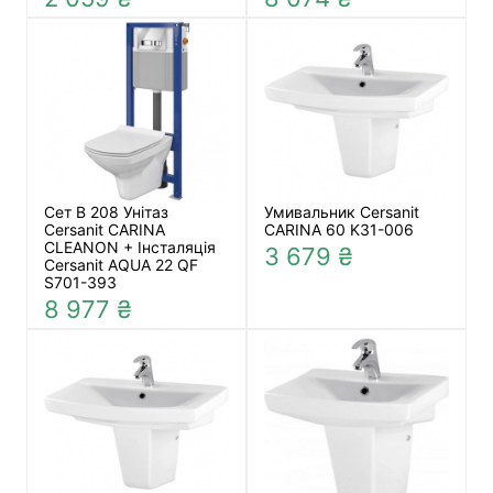
Сет B 208 Унітаз
Умивальник Cersanit
Cersanit CARINA
CARINA 60 K31-006
CLEANON + Інсталяція
3 679 ₴
Cersanit AQUA 22 QF
S701-393
8 977 ₴