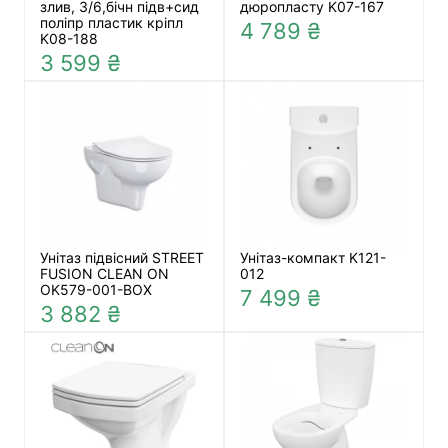
злив, 3/6,бічн підв+сид
дюропласту K07-167
поліпр пластик кріпл
4 789 ₴
K08-188
3 599 ₴
Унітаз підвісний STREET
Унітаз-компакт K121-
FUSION CLEAN ON
012
OK579-001-BOX
7 499 ₴
3 882 ₴