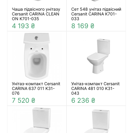
Чаша підвісного унітазу
Сет 548 унітаз підвісний
Cersanit CARINA CLEAN
Cersanit СARINA K701-
ON K701-035
033
4 193 ₴
8 169 ₴
Унітаз-компакт Cersanit
Унітаз-компакт Cersanit
CARINA 637 011 K31-
CARINA 481 010 K31-
076
043
7 520 ₴
6 236 ₴