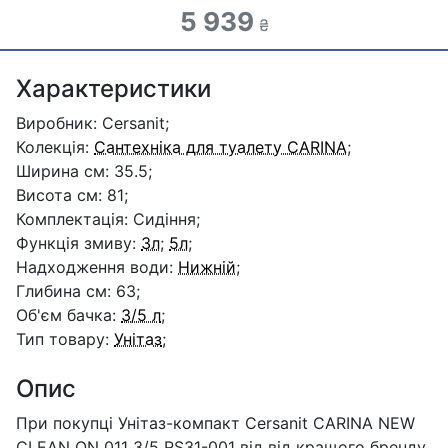
5 939
₴
Характеристики
Виробник: Cersanit;
Колекція:
Сантехніка для туалету CARINA
;
Ширина см: 35.5;
Висота см: 81;
Комплектація: Сидіння;
Функція змиву:
3л
;
5л
;
Надходження води:
Нижній
;
Глибина см: 63;
Об'єм бачка:
3/5 л
;
Тип товару:
Унітаз
;
Опис
При покупці Унітаз-компакт Cersanit CARINA NEW
CLEAN ON 011 3/5 RS31-001 від від кращого бренду