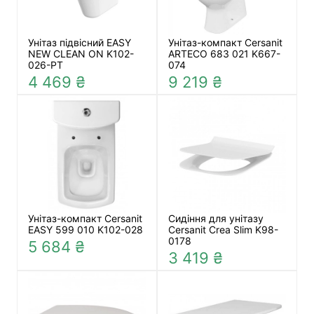
Унітаз підвісний EASY
Унітаз-компакт Cersanit
NEW CLEAN ON K102-
ARTECO 683 021 K667-
026-PT
074
4 469 ₴
9 219 ₴
Унітаз-компакт Cersanit
Сидіння для унітазу
EASY 599 010 K102-028
Cersanit Crea Slim K98-
0178
5 684 ₴
3 419 ₴