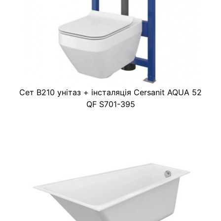
Сет В210 унітаз + інсталяція Cersanit AQUA 52
QF S701-395