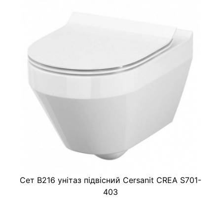
Сет B216 унітаз підвісний Cersanit CREA S701-
403